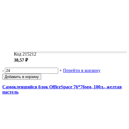
Код 215212
38,57 ₽
-
+
Перейти в корзину
Добавить в корзину
Самоклеящийся блок OfficeSpace 76*76мм, 100л., желтая
пастель