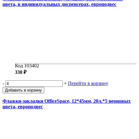
Замки прочие
цвета, в индивидуальных диспенсерах, европодвес
Ящики для инструментов
Пленки солнцезащитные для окон
Все товары раздела
«Хозтовары»
Код 103402
338 ₽
-
+
Перейти в корзину
Добавить в корзину
Флажки-закладки OfficeSpace, 12*45мм, 20л.*5 неоновых
цвета, европодвес