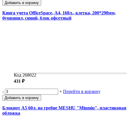
Добавить в корзину
Книга учета OfficeSpace, А4, 160л., клетка, 200*290мм,
бумвинил, синий, блок офсетный
Код 268022
431 ₽
-
+
Перейти в корзину
Добавить в корзину
Блокнот А5 60л. на гребне MESHU "Miumiu", пластиковая
обложка