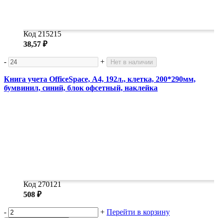
Код 215215
38,57 ₽
-
+
Нет в наличии
Книга учета OfficeSpace, А4, 192л., клетка, 200*290мм,
бумвинил, синий, блок офсетный, наклейка
Код 270121
508 ₽
-
+
Перейти в корзину