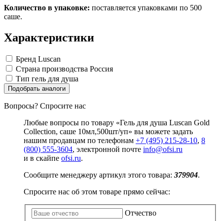
Замки прочие
Количество в упаковке:
поставляется упаковками по 500
Ящики для инструментов
саше.
Пленки солнцезащитные для окон
Все товары раздела
«Хозтовары»
Характеристики
Бренд
Luscan
Страна производства
Россия
Тип
гель для душа
Подобрать аналоги
Вопросы? Спросите нас
Любые вопросы по товару «Гель для душа Luscan Gold
Collection, саше 10мл,500шт/уп» вы можете задать
нашим продавцам по телефонам
+7 (495) 215-28-10
,
8
(800) 555-3604
, электронной почте
info@ofsi.ru
и в скайпе
ofsi.ru
.
Сообщите менеджеру артикул этого товара:
379904
.
Спросите нас об этом товаре прямо сейчас:
Отчество