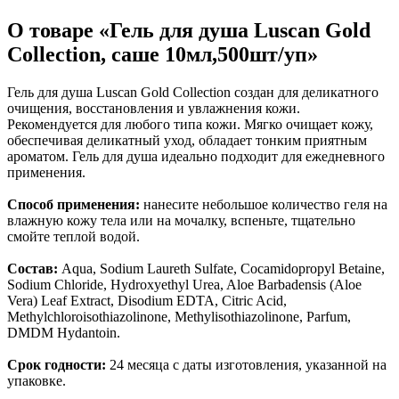
Коврики на стол прочие
живописи
антисептики
Знаки запрещающие
Все товары раздела
Нити, шпагаты и иглы
Карандаши художественные
Знаки по электробезопасности
«Канцтовары»
О товаре «Гель для душа Luscan Gold
Кисти художественные
Иглы для прошивки документов
Знаки предписывающие
Collection, саше 10мл,500шт/уп»
Краски художественные
Нити и ленты
Знаки предупреждающие
Мольберты, холсты, этюдники
Шпагаты и проволока
Знаки эвакуационные
Пастель, сангина, уголь, сепия
Станки и иглы для архивного
Знаки пожарной безопасности
Гель для душа Luscan Gold Collection создан для деликатного
Линеры, роллеры, ручки для графики
переплета
Конусы сигнальные
очищения, восстановления и увлажнения кожи.
Пакеты упаковочные
Медицинское белье и покрытия
Профессиональные наборы для
Рекомендуется для любого типа кожи. Мягко очищает кожу,
художников
Пакеты майка
Одноразовые простыни, покрытия и
обеспечивая деликатный уход, обладает тонким приятным
Картон грунтованный для
Пакеты с замком (Zip-Lock)
подстилки
ароматом. Гель для душа идеально подходит для ежедневного
Медицинские товары
художественных работ
Пакеты с петлевой и вырубной ручкой
применения.
Инструменты и аксессуары для
Пакеты вакуумные
Расходные материалы для мед. техники
графики
Пакеты бумажные
Ортопедические товары
Способ применения:
нанесите небольшое количество геля на
Материалы для творчества
Пакеты фасовочные
Расходные материалы для
влажную кожу тела или на мочалку, вспеньте, тщательно
Фольга и бумага для выпечки
Проволока синельная (пушистая)
стерилизации
смойте теплой водой.
Инъекционные средства
Цветная пористая резина и пластик
Рукав для запекания
Фетр
Фольга пищевая
Салфетки инъекционные
Состав:
Aqua, Sodium Laureth Sulfate, Cocamidopropyl Betaine,
Все товары раздела
Бумага для выпечки
Иглы и шприцы
«Для учебы и
Sodium Chloride, Hydroxyethyl Urea, Aloe Barbadensis (Aloe
творчества»
Самоклеющиеся крючки и полоски
Изделия для медицинских отходов
Vera) Leaf Extract, Disodium EDTA, Citric Acid,
Самоклеящиеся легкоудаляемые
Мешки для мусора медицинские
Methylchloroisothiazolinone, Methylisothiazolinone, Parfum,
аксессуары
Контейнеры для медицинских отходов
DMDM Hydantoin.
Хозяйственные принадлежности
Все товары раздела
«Медицина, спецодежда
и безопасность»
Мешки для мусора
Срок годности:
24 месяца с даты изготовления, указанной на
Ящики, боксы и корзины
упаковке.
универсальные