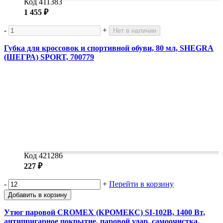
Код 411383
1 455 ₽
-
+
Нет в наличии
Губка для кроссовок и спортивной обуви, 80 мл, SHEGRA
(ШЕГРА) SPORT, 700779
Код 421286
227 ₽
-
+
Перейти в корзину
Добавить в корзину
Утюг паровой CROMEX (КРОМЕКС) SI-102B, 1400 Вт,
антипригарное покрытие, паровой удар, самоочистка,