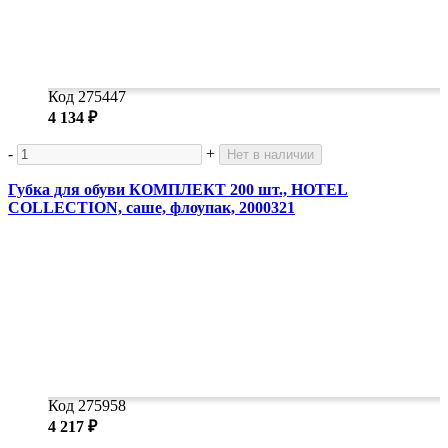
Код 275447
4 134 ₽
-
+
Нет в наличии
Губка для обуви КОМПЛЕКТ 200 шт., HOTEL
COLLECTION, саше, флоупак, 2000321
Код 275958
4 217 ₽