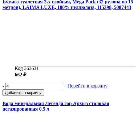
Бумага туалетная 2-х слойная, Mega Pack (32 рулона по 15
метров), LAIMA LUXE, 100% целлюлоза, 115398, 5087443
Код 363631
662 ₽
-
+
Перейти в корзину
Добавить в корзину
Вода минеральная Легенда гор Архыз столовая
негазированная 0.5 л