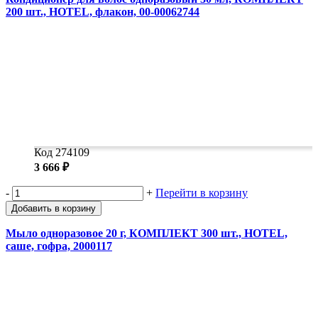
Замки прочие
200 шт., HOTEL, флакон, 00-00062744
Ящики для инструментов
Пленки солнцезащитные для окон
Все товары раздела
«Хозтовары»
Код 274109
3 666 ₽
-
+
Перейти в корзину
Добавить в корзину
Мыло одноразовое 20 г, КОМПЛЕКТ 300 шт., HOTEL,
саше, гофра, 2000117