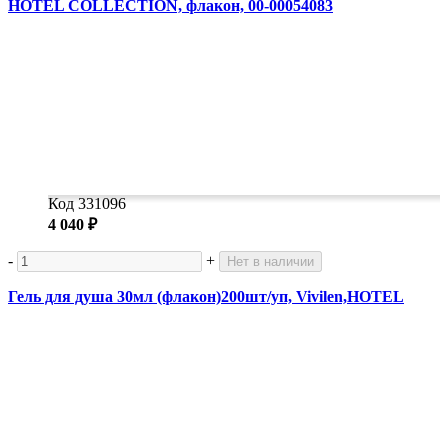
HOTEL COLLECTION, флакон, 00-00054083
Код 331096
4 040 ₽
-
+
Нет в наличии
Гель для душа 30мл (флакон)200шт/уп, Vivilen,HOTEL