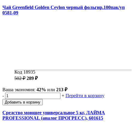
Чай Greenfield Golden Ceylon черный фольгир.100пак/уп
0581-09
Код 18935
502 ₽
289 ₽
Ваша экономия:
42%
или
213 ₽
-
+
Перейти в корзину
Добавить в корзину
Средство моющее универсальное 5 кг, ЛАЙМА
PROFESSIONAL (аналог ПРОГРЕСС), 601615