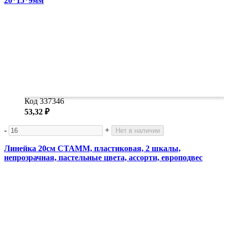
20*15*9мм
Код 337346
53,32 ₽
-
+
Нет в наличии
Линейка 20см СТАММ, пластиковая, 2 шкалы,
непрозрачная, пастельные цвета, ассорти, европодвес