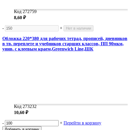
Код 272759
8,60 ₽
-
+
Нет в наличии
Обложка 220*380 для рабочих тетрад, прописей, дневников
в тв. переплете и учебников старших классов, ПП 90мкм,
унив. с клеевым краем,Greenwich Line,ШК
Код 273232
10,60 ₽
-
+
Перейти в корзину
Добавить в корзину