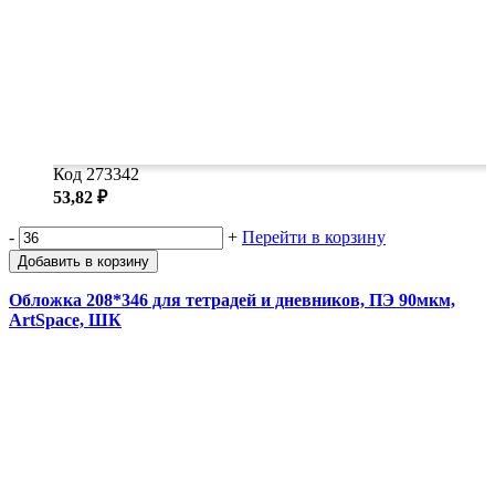
Код 273342
53,82 ₽
-
+
Перейти в корзину
Добавить в корзину
Обложка 208*346 для тетрадей и дневников, ПЭ 90мкм,
ArtSpace, ШК