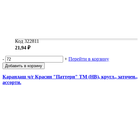
Код 322811
21,94 ₽
-
+
Перейти в корзину
Добавить в корзину
Карандаш ч/г Красин "Паттерн" ТМ (НВ), кругл., заточен.,
ассорти.