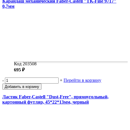
Карандаш механический Faber-Castell "TK-Fine 9717"
0,7мм
Код 203508
695 ₽
-
+
Перейти в корзину
Добавить в корзину
Ластик Faber-Castell "Dust-Free", прямоугольный,
картонный футляр, 45*22*13мм, черный