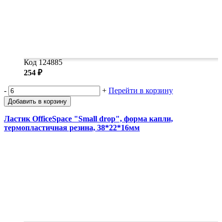
Код 124885
254 ₽
-
+
Перейти в корзину
Добавить в корзину
Ластик OfficeSpace "Small drop", форма капли,
термопластичная резина, 38*22*16мм