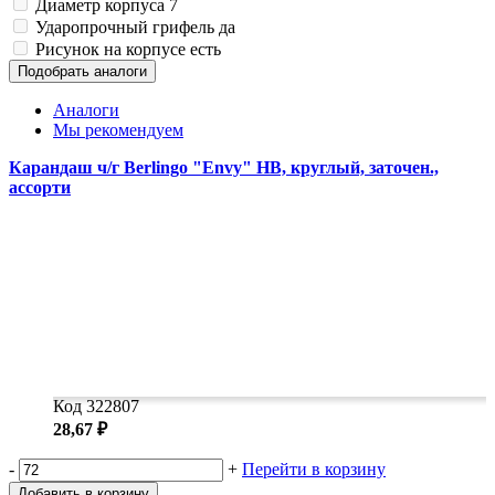
Диаметр корпуса
7
Замки прочие
Ударопрочный грифель
да
Ящики для инструментов
Пленки солнцезащитные для окон
Рисунок на корпусе
есть
Все товары раздела
«Хозтовары»
Подобрать аналоги
Аналоги
Мы рекомендуем
Карандаш ч/г Berlingo "Envy" HB, круглый, заточен.,
ассорти
Код 322807
28,67 ₽
-
+
Перейти в корзину
Добавить в корзину