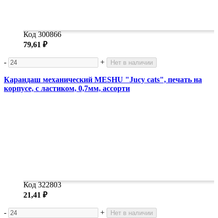
Код 300866
79,61 ₽
-
+
Нет в наличии
Карандаш механический MESHU "Jucy cats", печать на
корпусе, с ластиком, 0,7мм, ассорти
Код 322803
21,41 ₽
-
+
Нет в наличии