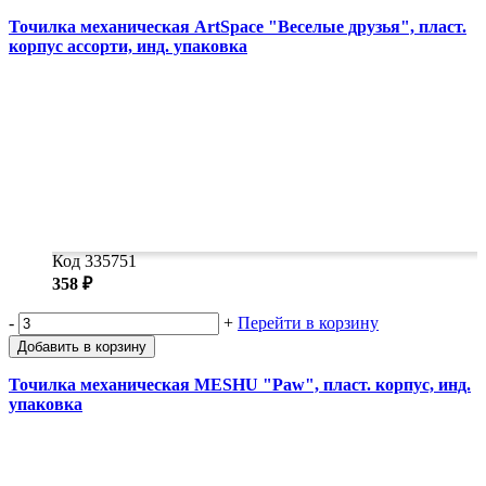
Точилка механическая ArtSpace "Веселые друзья", пласт.
корпус ассорти, инд. упаковка
Код 335751
358 ₽
-
+
Перейти в корзину
Добавить в корзину
Точилка механическая MESHU "Paw", пласт. корпус, инд.
упаковка