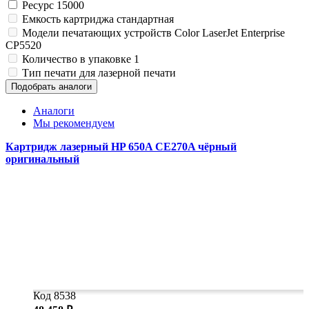
Замки прочие
Ресурс
15000
Ящики для инструментов
Емкость картриджа
стандартная
Пленки солнцезащитные для окон
Модели печатающих устройств
Color LaserJet Enterprise
Все товары раздела
«Хозтовары»
CP5520
Количество в упаковке
1
Тип печати
для лазерной печати
Подобрать аналоги
Аналоги
Мы рекомендуем
Картридж лазерный HP 650A CE270A чёрный
оригинальный
Код 8538