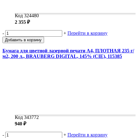
Код 324480
2 355 ₽
-
+
Перейти в корзину
Добавить в корзину
Бумага для цветной лазерной печати А4, ПЛОТНАЯ 235 г/
м2, 200 л., BRAUBERG DIGITAL, 145% (CIE), 115385
Код 343772
940 ₽
-
+
Перейти в корзину