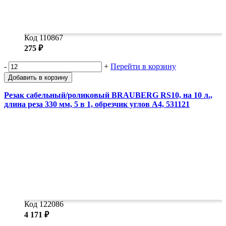
Код 110867
275 ₽
-
+
Перейти в корзину
Добавить в корзину
Резак сабельный/роликовый BRAUBERG RS10, на 10 л.,
длина реза 330 мм, 5 в 1, обрезчик углов А4, 531121
Код 122086
4 171 ₽