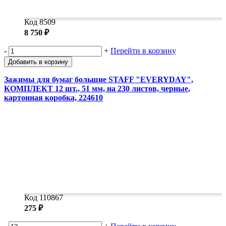
Замки прочие
Ящики для инструментов
Пленки солнцезащитные для окон
Код 8509
Все товары раздела
«Хозтовары»
8 750 ₽
-
+
Перейти в корзину
Добавить в корзину
Зажимы для бумаг большие STAFF "EVERYDAY",
КОМПЛЕКТ 12 шт., 51 мм, на 230 листов, черные,
картонная коробка, 224610
Код 110867
275 ₽