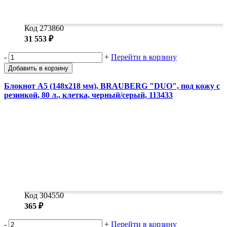
Код 273860
31 553 ₽
-
+
Перейти в корзину
Добавить в корзину
Блокнот А5 (148х218 мм), BRAUBERG "DUO", под кожу с
резинкой, 80 л., клетка, черный/серый, 113433
Код 304550
365 ₽
-
+
Перейти в корзину