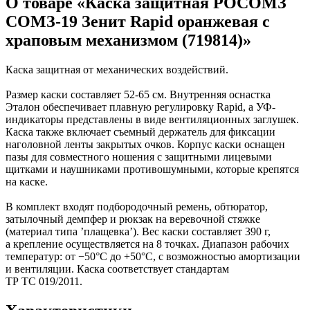
О товаре «Каска защитная РОСОМЗ
Коврики на стол прочие
живописи
антисептики
Знаки запрещающие
Все товары раздела
Нити, шпагаты и иглы
Карандаши художественные
Знаки по электробезопасности
«Канцтовары»
СОМЗ-19 Зенит Rapid оранжевая с
Кисти художественные
Иглы для прошивки документов
Знаки предписывающие
храповым механизмом (719814)»
Краски художественные
Нити и ленты
Знаки предупреждающие
Мольберты, холсты, этюдники
Шпагаты и проволока
Знаки эвакуационные
Пастель, сангина, уголь, сепия
Станки и иглы для архивного
Знаки пожарной безопасности
Каска защитная от механических воздействий.
Линеры, роллеры, ручки для графики
переплета
Конусы сигнальные
Пакеты упаковочные
Медицинское белье и покрытия
Профессиональные наборы для
Размер каски составляет 52-65 см. Внутренняя оснастка
художников
Пакеты майка
Одноразовые простыни, покрытия и
Эталон обеспечивает плавную регулировку Rapid, а УФ-
Картон грунтованный для
Пакеты с замком (Zip-Lock)
подстилки
индикаторы представлены в виде вентиляционных заглушек.
Медицинские товары
художественных работ
Пакеты с петлевой и вырубной ручкой
Каска также включает съемный держатель для фиксации
Инструменты и аксессуары для
Пакеты вакуумные
Расходные материалы для мед. техники
наголовной ленты закрытых очков. Корпус каски оснащен
графики
Пакеты бумажные
Ортопедические товары
пазы для совместного ношения с защитными лицевыми
Материалы для творчества
Пакеты фасовочные
Расходные материалы для
щитками и наушниками противошумными, которые крепятся
Фольга и бумага для выпечки
Проволока синельная (пушистая)
стерилизации
на каске.
Инъекционные средства
Цветная пористая резина и пластик
Рукав для запекания
Фетр
Фольга пищевая
Салфетки инъекционные
В комплект входят подбородочный ремень, обтюратор,
Все товары раздела
Бумага для выпечки
Иглы и шприцы
«Для учебы и
затылочный демпфер и рюкзак на веревочной стяжке
творчества»
Самоклеющиеся крючки и полоски
Изделия для медицинских отходов
(материал типа ’плащевка’). Вес каски составляет 390 г,
Самоклеящиеся легкоудаляемые
Мешки для мусора медицинские
а крепление осуществляется на 8 точках. Диапазон рабочих
аксессуары
Контейнеры для медицинских отходов
температур: от −50°C до +50°C, с возможностью амортизации
Хозяйственные принадлежности
Все товары раздела
«Медицина, спецодежда
и вентиляции. Каска соответствует стандартам
и безопасность»
Мешки для мусора
ТР ТС 019/2011.
Ящики, боксы и корзины
универсальные