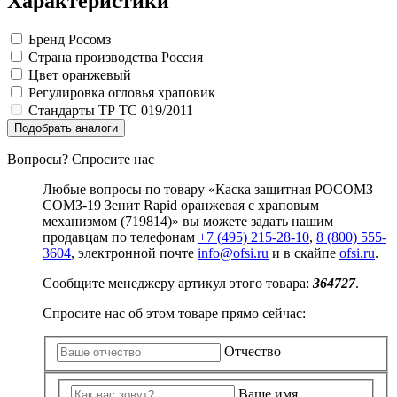
Характеристики
Замки прочие
Ящики для инструментов
Пленки солнцезащитные для окон
Бренд
Росомз
Все товары раздела
«Хозтовары»
Страна производства
Россия
Цвет
оранжевый
Регулировка огловья
храповик
Стандарты
ТР ТС 019/2011
Подобрать аналоги
Вопросы? Спросите нас
Любые вопросы по товару «Каска защитная РОСОМЗ
СОМЗ-19 Зенит Rapid оранжевая с храповым
механизмом (719814)» вы можете задать нашим
продавцам по телефонам
+7 (495) 215-28-10
,
8 (800) 555-
3604
, электронной почте
info@ofsi.ru
и в скайпе
ofsi.ru
.
Сообщите менеджеру артикул этого товара:
364727
.
Спросите нас об этом товаре прямо сейчас:
Отчество
Ваше имя