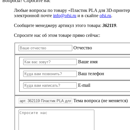
Вопросы? Спросите нас
Изделия для медицинских отходов
Картон грунтованный для художественн
Замки прочие
Инструменты и аксессуары для графики
Ящики для инструментов
Мешки для мусора медицинские
Любые вопросы по товару «Пластик PLA для 3D-принтера
Материалы для творчества
Пленки солнцезащитные для окон
Контейнеры для медицинских отходов
электронной почте
info@ofsi.ru
и в скайпе
ofsi.ru
.
Все товары раздела
Все товары раздела
Проволока синельная (пушистая)
«Хозтовары»
«Медицина, спецодежда и
Цветная пористая резина и пластик
Сообщите менеджеру артикул этого товара:
362119
.
Фетр
Все товары раздела
«Для учебы и творчества»
Спросите нас об этом товаре прямо сейчас:
Отчество
Ваше имя
Ваш телефон
E-mail
Тема вопроса (не меняется)