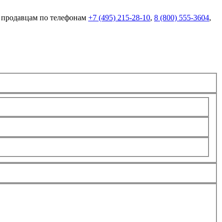
м продавцам по телефонам
+7 (495) 215-28-10
,
8 (800) 555-3604
,