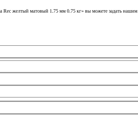
ых работ
 Rec желтый матовый 1.75 мм 0.75 кг» вы можете задать наши
 безопасность»