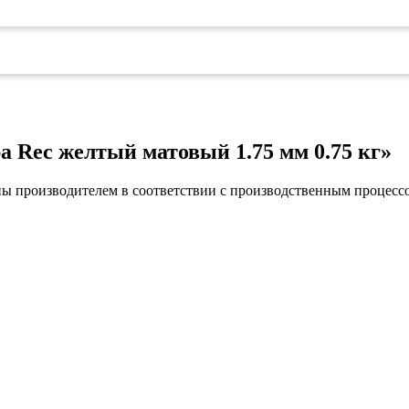
коврами
оты
едений
оры бактерицидные
ки
и кафе
овары»
а Rec желтый матовый 1.75 мм 0.75 кг»
онетницы
ары для торговли»
ны производителем в соответствии с производственным процесс
лей
ел
уда»
си
дстилки
ары
ков
е