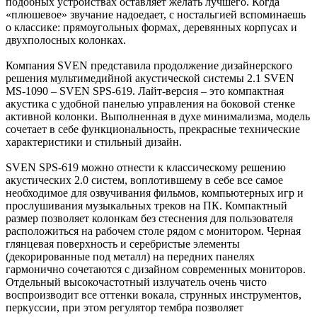
подобных устройствах оставляет желать лучшего. Когда
Замки прочие
«плюшевое» звучание надоедает, с ностальгией вспоминаешь
Ящики для инструментов
о классике: прямоугольных формах, деревянных корпусах и
Пленки солнцезащитные для окон
двухполосных колонках.
Все товары раздела
«Хозтовары»
Компания SVEN представила продолжение дизайнерского
решения мультимедийной акустической системы 2.1 SVEN
MS-1090 – SVEN SPS-619. Лайт-версия – это компактная
акустика с удобной панелью управления на боковой стенке
активной колонки. Выполненная в духе минимализма, модель
сочетает в себе функциональность, прекрасные технические
характеристики и стильный дизайн.
SVEN SPS-619 можно отнести к классическому решению
акустических 2.0 систем, воплотившему в себе все самое
необходимое для озвучивания фильмов, компьютерных игр и
прослушивания музыкальных треков на ПК. Компактный
размер позволяет колонкам без стеснения для пользователя
расположиться на рабочем столе рядом с монитором. Черная
глянцевая поверхность и серебристые элементы
(декорированные под металл) на передних панелях
гармонично сочетаются с дизайном современных мониторов.
Отдельный высокочастотный излучатель очень чисто
воспроизводит все оттенки вокала, струнных инструментов,
перкуссии, при этом регулятор тембра позволяет