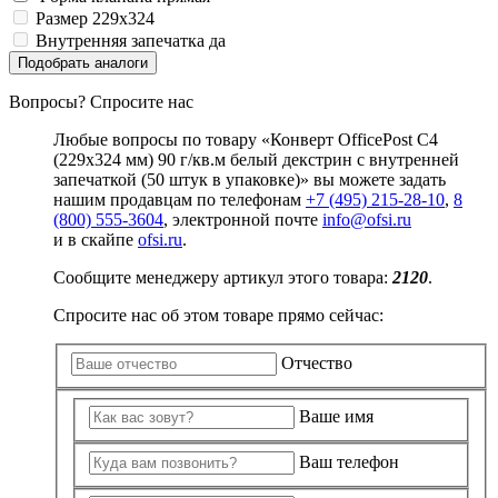
Замки прочие
Размер
229x324
Ящики для инструментов
Внутренняя запечатка
да
Пленки солнцезащитные для окон
Подобрать аналоги
Все товары раздела
«Хозтовары»
Вопросы? Спросите нас
Любые вопросы по товару «Конверт OfficePost C4
(229x324 мм) 90 г/кв.м белый декстрин с внутренней
запечаткой (50 штук в упаковке)» вы можете задать
нашим продавцам по телефонам
+7 (495) 215-28-10
,
8
(800) 555-3604
, электронной почте
info@ofsi.ru
и в скайпе
ofsi.ru
.
Сообщите менеджеру артикул этого товара:
2120
.
Спросите нас об этом товаре прямо сейчас:
Отчество
Ваше имя
Ваш телефон