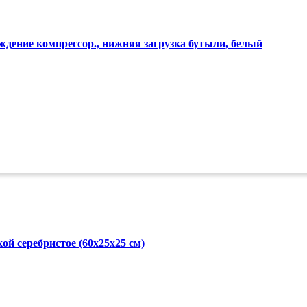
дение компрессор., нижняя загрузка бутыли, белый
й серебристое (60x25x25 см)