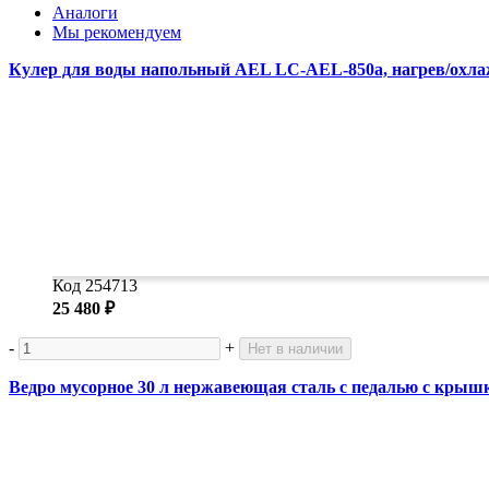
Аналоги
Мы рекомендуем
Кулер для воды напольный AEL LC-AEL-850a, нагрев/охлаж
Код 254713
25 480 ₽
-
+
Нет в наличии
Ведро мусорное 30 л нержавеющая сталь с педалью с крышко