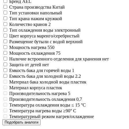
Бренд
AEL
Изделия для медицинских отходов
Картон грунтованный для художественн
Замки прочие
Инструменты и аксессуары для графики
Ящики для инструментов
Мешки для мусора медицинские
Страна производства
Китай
Материалы для творчества
Пленки солнцезащитные для окон
Контейнеры для медицинских отходов
Тип установки
напольный
Все товары раздела
Все товары раздела
Проволока синельная (пушистая)
«Хозтовары»
«Медицина, спецодежда и
Тип крана
нажим кружкой
Цветная пористая резина и пластик
Количество кранов
2
Фетр
Тип охлаждения воды
электронный
Все товары раздела
«Для учебы и творчества»
Цвет корпуса
маренго/серебристый
Размещение бутыли с водой
верхний
Мощность нагрева
550
Мощность охлаждения
75
Наличие встроенного отделения для хранения
нет
Защита от детей
нет
Емкость бака для горячей воды
1
Емкость бака для холодной воды
2.2
Материал бака холодной воды
пластик
Материал корпуса
пластик
Производительность нагрева
5
Производительность охлаждения
0,7
Температура охлаждения воды
≤ 15 °C
Температура нагрева воды
≥90° С
Температурный режим
нагрев/охлаждение
Подобрать аналоги