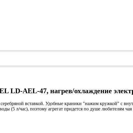
коврами
оты
едений
оры бактерицидные
ки
и кафе
овары»
онетницы
ары для торговли»
лей
ел
уда»
EL LD-AEL-47, нагрев/охлаждение элект
си
дстилки
серебряной вставкой. Удобные краники "нажим кружкой" с внут
оды (5 л/час), поэтому агрегат придется по душе любителям чая
ары
ков
е