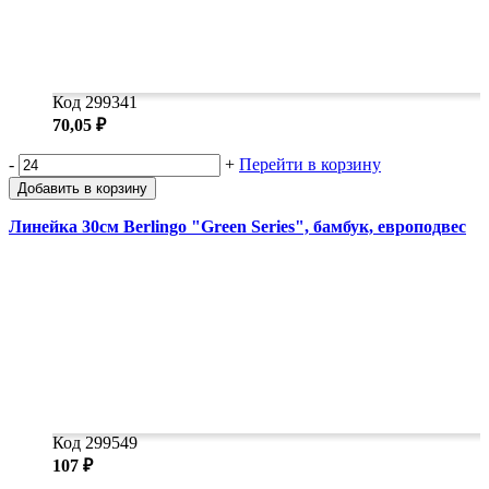
Код 299341
70,05 ₽
-
+
Перейти в корзину
Добавить в корзину
Линейка 30см Berlingo "Green Series", бамбук, европодвес
Код 299549
107 ₽