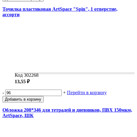
Точилка пластиковая ArtSpace "Spin", 1 отверстие,
ассорти
Код 302268
13,55 ₽
-
+
Перейти в корзину
Добавить в корзину
Обложка 208*346 для тетрадей и дневников, ПВХ 150мкм,
ArtSpace, ШК