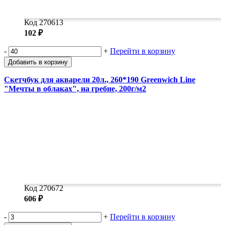
Код 270613
102 ₽
-
+
Перейти в корзину
Добавить в корзину
Скетчбук для акварели 20л., 260*190 Greenwich Line
"Мечты в облаках", на гребне, 200г/м2
Код 270672
606 ₽
-
+
Перейти в корзину