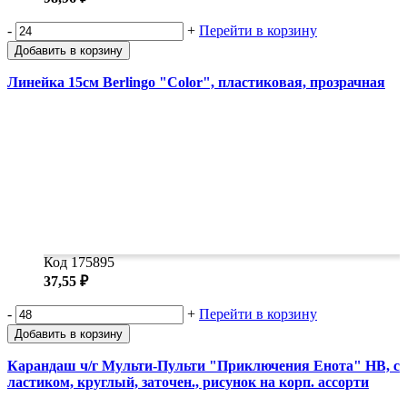
-
+
Перейти в корзину
Добавить в корзину
Линейка 15см Berlingo "Color", пластиковая, прозрачная
Код 175895
37,55 ₽
-
+
Перейти в корзину
Добавить в корзину
Карандаш ч/г Мульти-Пульти "Приключения Енота" HB, с
ластиком, круглый, заточен., рисунок на корп. ассорти