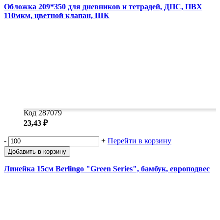
Обложка 209*350 для дневников и тетрадей, ДПС, ПВХ
110мкм, цветной клапан, ШК
Код 287079
23,43 ₽
-
+
Перейти в корзину
Добавить в корзину
Линейка 15см Berlingo "Green Series", бамбук, европодвес