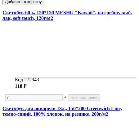
Добавить в корзину
Скетчбук 60л., 150*150 MESHU "Kawaii", на гребне, выб.
лак, soft-touch, 120г/м2
Код 272943
118 ₽
-
+
Нет в наличии
Скетчбук для акварели 18л., 150*200 Greenwich Line,
темно-синий, 100% хлопок, на резинке, 200г/м2