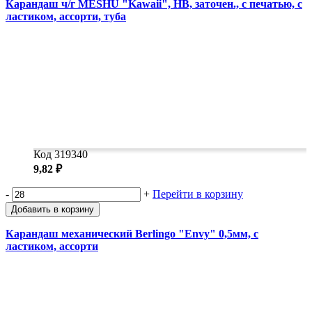
Карандаш ч/г MESHU "Kawaii", HB, заточен., с печатью, с
ластиком, ассорти, туба
Код 319340
9,82 ₽
-
+
Перейти в корзину
Добавить в корзину
Карандаш механический Berlingo "Envy" 0,5мм, с
ластиком, ассорти