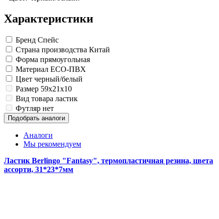
Замки прочие
Ящики для инструментов
Характеристики
Пленки солнцезащитные для окон
Все товары раздела
«Хозтовары»
Бренд
Спейс
Страна производства
Китай
Форма
прямоугольная
Материал
ECO-ПВХ
Цвет
черный/белый
Размер
59x21x10
Вид товара
ластик
Футляр
нет
Подобрать аналоги
Аналоги
Мы рекомендуем
Ластик Berlingo "Fantasy", термопластичная резина, цвета
ассорти, 31*23*7мм