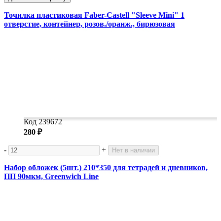
Точилка пластиковая Faber-Castell "Sleeve Mini" 1
отверстие, контейнер, розов./оранж., бирюзовая
Код 239672
280 ₽
-
+
Нет в наличии
Набор обложек (5шт.) 210*350 для тетрадей и дневников,
ПП 90мкм, Greenwich Line