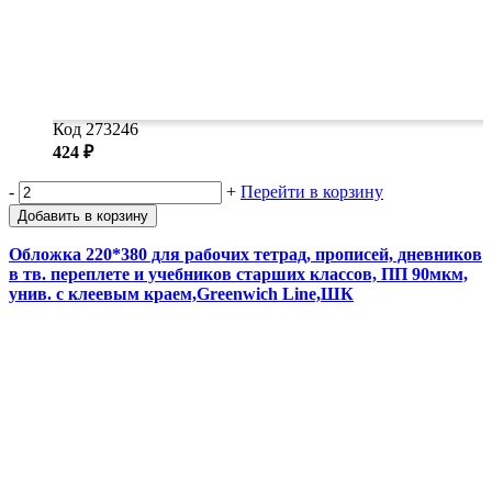
Код 273246
424 ₽
-
+
Перейти в корзину
Добавить в корзину
Обложка 220*380 для рабочих тетрад, прописей, дневников
в тв. переплете и учебников старших классов, ПП 90мкм,
унив. с клеевым краем,Greenwich Line,ШК