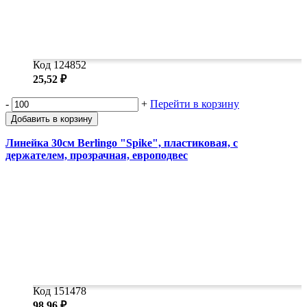
Код 124852
25,52 ₽
-
+
Перейти в корзину
Добавить в корзину
Линейка 30см Berlingo "Spike", пластиковая, с
держателем, прозрачная, европодвес
Код 151478
98,96 ₽