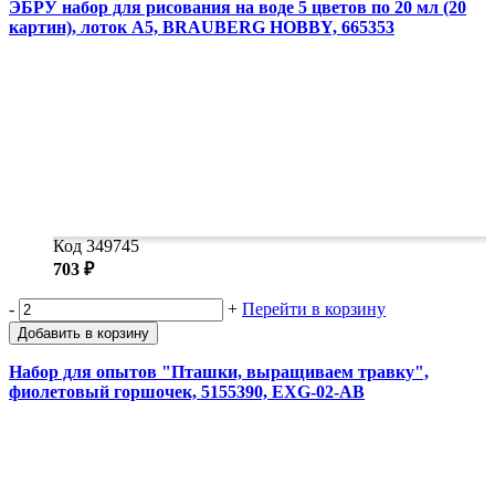
ЭБРУ набор для рисования на воде 5 цветов по 20 мл (20
картин), лоток А5, BRAUBERG HOBBY, 665353
Код 349745
703 ₽
-
+
Перейти в корзину
Добавить в корзину
Набор для опытов "Пташки, выращиваем травку",
фиолетовый горшочек, 5155390, EXG-02-AB