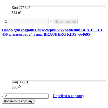
Код 275345
324 ₽
-
+
Нет в наличии
Набор для создания бижутерии и украшений BEADS SET,
450 элементов, 24 вида, BRAUBERG KIDS, 664695
Код 303813
380 ₽
-
+
Перейти в корзину
Добавить в корзину