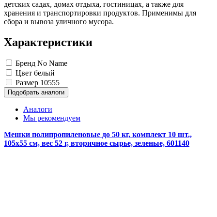
Замки прочие
детских садах, домах отдыха, гостиницах, а также для
Ящики для инструментов
хранения и транспортировки продуктов. Применимы для
Пленки солнцезащитные для окон
сбора и вывоза уличного мусора.
Все товары раздела
«Хозтовары»
Характеристики
Бренд
No Name
Цвет
белый
Размер
10555
Подобрать аналоги
Аналоги
Мы рекомендуем
Мешки полипропиленовые до 50 кг, комплект 10 шт.,
105х55 см, вес 52 г, вторичное сырье, зеленые, 601140