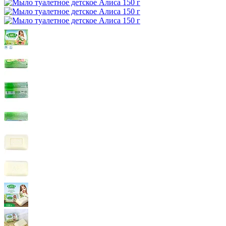
мрамора
Рукоделие
Колеса и ролики для тележек
Картриджи оригинальные
Губки хозяйственные
Ложки
Кресла детские
Медицинские костюмы
Пленки оберточные
Зубные пасты детские
ним
Средства маркировки
Мебель для учебных заведений
Наборы офисные пластиковые с
Создание картин и гравюр
Тележки грузовые
Картриджи совместимые
Ножи кухонные и столовые
Маски одноразовые
Бумага упаковочная
Зубные щетки
Шлифмашины
Медицинские перчатки
наполнением
Аксессуары для творчества
Корзины, тележки, накопители
Барабаны
Карандаши и ручки для маркировки
Наборы столовых приборов
Мебель для дошкольных учреждений
Коробки подарочные
Зубные пасты
Шуруповерты
Корректирующие средства
Торговое оборудование
Профессиональная химия
Снеки
Спорт и туризм
Косметика, парфюмерия, гигиена
Изготовление кристаллов
Тонеры
Парты
Перчатки смотровые стерильные и
Граверы
Корректирующая жидкость
Наборы для выжигания
Сканеры штрихкодов
Запасные части для картриджей
Очистители специального назначения
Жевательные резинки
Мебель для школ и других учебных
нестерильные
Рюкзаки спортивные и туристические
Ватные и бумажные изделия
Электролобзики
Перевязочные средства
Корректирующие карандаши
Наборы для выращивания растений
Бирки для ключей
Тонер-картриджи
Распылители и дозаторы
Рыбные снеки
заведений
Туризм
Расходные материалы для салонов
Перфораторы
Все товары раздела
Корректирующая лента
Наборы для изготовления свечей
Противокражное оборудование
Средства для гигиены кухни
Хлебные палочки, соломка
Стулья школьные
Бинты
Спортивный инвентарь
красоты
Электрофрезер
«Офисная техника»
Точилки и ластики
Все товары раздела
Наборы для рисования и
Ящики для денег, ценностей,
Средства для мытья посуды
Чипсы, сухарики, семечки
Набор мебели "ДЭМИ"
Лейкопластыри
Женская гигиена
Дрели
«Подарки и сувениры»
Детская столовая посуда и приборы
Мебель для столовых, баров и кафе
Точилки ручные
моделирования
документов, печатей
Средства для посудомоечных машин
Салфетки медицинские
Косметика детская
Термопистолеты
Все товары раздела
Коммерческое освещение
Точилки механические
Наборы для химических опытов
Счетчики с ручным управлением
Средства для мытья стекол и зеркал
Тарелки, блюдца, миски
Стулья и табуреты для столовых, баров
Повязки
«Для отеля, дома, дачи»
Товары для опломбирования
Посуда для чая и кофе
Точилки электрические
Наборы для оригами и скрапбукинга
Средства для пола и напольных
и кафе
Средства первой помощи
Внутреннее освещение
Ластики
Наборы для изготовления магнитов
Опечатывающие устройства
покрытий
Чашки, кружки, чайные пары
Столы для столовых, баров и кафе
Вата медицинская
Светильники линейные
Настольные подставки
Мебель для дома
Изготовление фресок
Пеналы для ключей
Средства для поломоечных машин
Молочники
Марля медицинская
Внешнее освещение
Развивающие товары
Медицинское оборудование
Клей специальный
Подставки для календаря
Пломбираторы
Средства для сантехнических
Блюдца
Столы компьютерные
Подставки для канцелярских мелочей
Пазлы, кубики, сборные модели
Пломбы для опломбирования
помещений
Сахарницы
Столы обеденные
Тонометры и глюкометры
Клей специальный прочие
Наборы мебели для руководителей
Подставки для визиток
Раскраски и аппликации
Проволока для опломбирования
Средства для стирки
Чайники заварочные
Медицинский инструмент
Клей универсальный
Все товары раздела
Подставки-стаканы
Игрушки развивающие
Пластилин для опечатывания
Универсальные моющие и чистящие
Френч-прессы
Набор мебели "Приоритет"
Ингаляторы и небулайзеры
«Инструменты и
Линейки
Торговые стойки
Многоместные кресла и банкетки
электротовары»
Игры развивающие
средства
Наборы и сервизы для чая и кофе
Светильники, облучатели и
Сервировка стола
Линейки измерительные
Развивающие книги для детей и
Торговые стойки прочие
Обезжириватели и очистители
Сиденья и рамы для многоместных
рециркуляторы бактерицидные
Лотки для бумаг
Реламные материалы
Дорожная инфраструктура и ограждения
родителей
Автохимия
Наборы для специй
кресел
Термосы и термопосуда
Лотки вертикальные (стойки-уголки)
Раскраски-антистресс
Витрины, стойки, дисплеи, кружки и
Средства по уходу за мебелью, кожей и
Банкетки и скамьи
Холодный асфальт
Лотки горизонтальные (поддоны)
Принадлежности для обучения письму
монетницы
коврами
Термокружки
Многоместные кресла
Противогололедные реагенты
Товары для художников
Все товары раздела
Все товары раздела
Знаки безопасности
Лотки и подставки секционные
Химия для бассейнов
Термосы
«Демооборудование и
«Мебель»
товары для торговли»
Все товары раздела
Лотки настенные металлические
Бумага для живописи и сухих техник
Гигиена пищевой промышленности
Знаки автомобильные
«Продукты питания и
Коврики на стол
посуда»
Инструменты и аксессуары для
Средства для дезинфекции и
Знаки вспомогательные, указатели