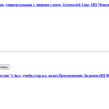
ов, универсальная с липким слоем, Greenwich Line, ПП 70мк
 безопасность»
рзину
оссии"1-4кл, учебн.стар.кл. издат.Просвещение,Экзамен,ПП 9