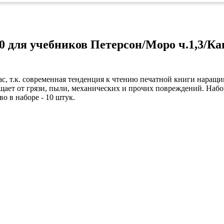
коврами
оты
едений
оры бактерицидные
ки
50 для учебников Петерсон/Моро ч.1,3/К
и кафе
овары»
, т.к. современная тенденция к чтению печатной книги наращив
онетницы
щает от грязи, пыли, механических и прочих повреждений. Набо
ары для торговли»
о в наборе - 10 штук.
лей
ел
си
уда»
дстилки
ары
ков
ых работ
е