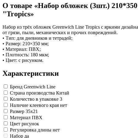
Изделия для медицинских отходов
Инструменты и аксессуары для графики
Замки прочие
О товаре «Набор обложек (3шт.) 210*350
Материалы для творчества
Ящики для инструментов
Мешки для мусора медицинские
"Tropics»
Проволока синельная (пушистая)
Пленки солнцезащитные для окон
Контейнеры для медицинских отходов
Все товары раздела
Все товары раздела
Цветная пористая резина и пластик
«Хозтовары»
«Медицина, спецодежда и
Фетр
Набор из трёх обложек Greenwich Line Tropics с яркими диза
Все товары раздела
«Для учебы и творчества»
от грязи, пыли, механических и прочих повреждений.
• Тип: для дневников и тетрадей;
• Размер: 210×350 мм;
• Материал: ПВХ;
• Плотность: 180 мкм;
• Цвет: с рисунком.
Характеристики
Бренд
Greenwich Line
Страна производства
Китай
Количество в упаковке
3
Наличие клеевого края
нет
Размер
35x21
Материал
ПВХ
Цвет
рисунок
Регулировка длины
нет
Набор
да