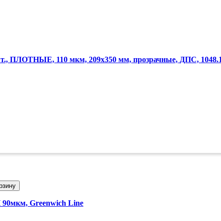
, ПЛОТНЫЕ, 110 мкм, 209х350 мм, прозрачные, ДПС, 1048.1
рзину
 90мкм, Greenwich Line