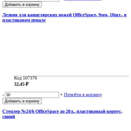
Добавить в корзину
Лезвия для канцелярских ножей OfficeSpace, 9мм, 10шт., в
пластиковом пенале
Код 107379
32,45 ₽
-
+
Перейти в корзину
Добавить в корзину
Степлер №24/6 OfficeSpace до 20л., пластиковый корпус,
синий