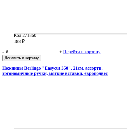
Код 271860
188 ₽
-
+
Перейти в корзину
Добавить в корзину
Ножницы Berlingo "Easycut 350", 21см, ассорти,
эргономичные ручки, мягкие вставки, европодвес