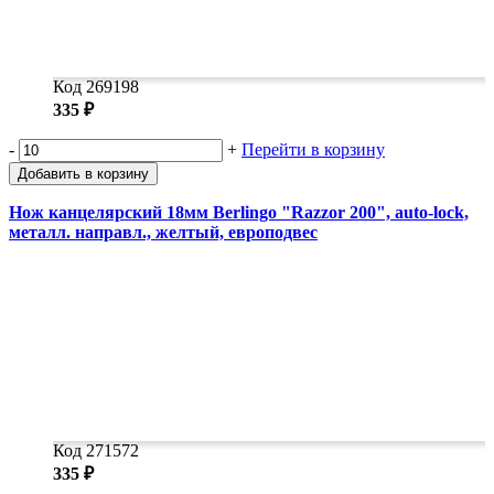
Код 269198
335 ₽
-
+
Перейти в корзину
Добавить в корзину
Нож канцелярский 18мм Berlingo "Razzor 200", auto-lock,
металл. направл., желтый, европодвес
Код 271572
335 ₽