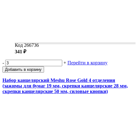
Код 266736
341 ₽
-
+
Перейти в корзину
Добавить в корзину
Набор канцелярский Meshu Rose Gold 4 отделения
(зажимы для бумаг 19 мм, скрепки канцелярские 28 мм,
скрепки канцелярские 50 мм, силовые кнопки)