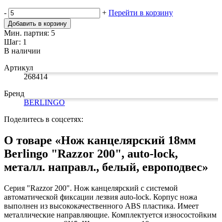
Замки прочие
-
+
Перейти в корзину
Ящики для инструментов
Пленки солнцезащитные для окон
Добавить в корзину
Все товары раздела
«Хозтовары»
Мин. партия: 5
Шаг: 1
В наличии
Артикул
268414
Бренд
BERLINGO
Поделитесь в соцсетях:
О товаре «Нож канцелярский 18мм
Berlingo "Razzor 200", auto-lock,
металл. направл., белый, европодвес»
Серия "Razzor 200". Нож канцелярский с системой
автоматической фиксации лезвия auto-lock. Корпус ножа
выполнен из высококачественного ABS пластика. Имеет
металлические направляющие. Комплектуется износостойким