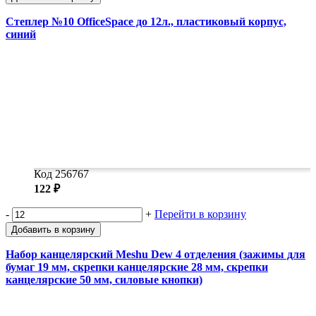
Степлер №10 OfficeSpace до 12л., пластиковый корпус,
синий
Код 256767
122 ₽
-
+
Перейти в корзину
Добавить в корзину
Набор канцелярский Meshu Dew 4 отделения (зажимы для
бумаг 19 мм, скрепки канцелярские 28 мм, скрепки
канцелярские 50 мм, силовые кнопки)