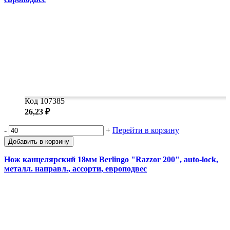
Код 107385
26,23 ₽
-
+
Перейти в корзину
Добавить в корзину
Нож канцелярский 18мм Berlingo "Razzor 200", auto-lock,
металл. направл., ассорти, европодвес