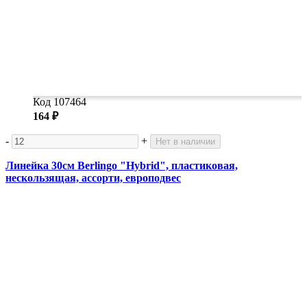
Код 107464
164 ₽
-
+
Нет в наличии
Линейка 30см Berlingo "Hybrid", пластиковая,
нескользящая, ассорти, европодвес