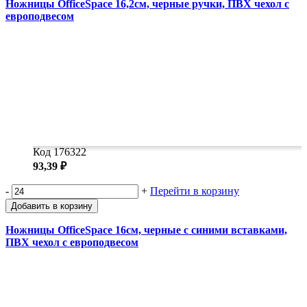
Ножницы OfficeSpace 16,2см, черные ручки, ПВХ чехол с
европодвесом
Код 176322
93,39 ₽
-
+
Перейти в корзину
Добавить в корзину
Ножницы OfficeSpace 16см, черные с синими вставками,
ПВХ чехол с европодвесом