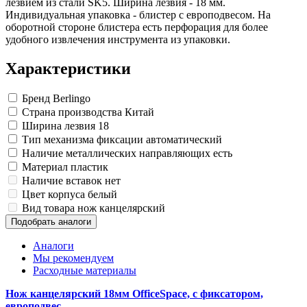
лезвием из стали SK5. Ширина лезвия - 18 мм.
Индивидуальная упаковка - блистер с европодвесом. На
оборотной стороне блистера есть перфорация для более
удобного извлечения инструмента из упаковки.
Характеристики
Бренд
Berlingo
Страна производства
Китай
Ширина лезвия
18
Тип механизма фиксации
автоматический
Наличие металлических направляющих
есть
Материал
пластик
Наличие вставок
нет
Цвет корпуса
белый
Вид товара
нож канцелярский
Подобрать аналоги
Аналоги
Мы рекомендуем
Расходные материалы
Нож канцелярский 18мм OfficeSpace, с фиксатором,
европодвес