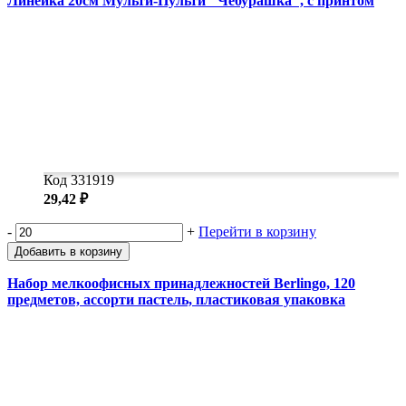
Линейка 20см Мульти-Пульти "Чебурашка", с принтом
Код 331919
29,42 ₽
-
+
Перейти в корзину
Добавить в корзину
Набор мелкоофисных принадлежностей Berlingo, 120
предметов, ассорти пастель, пластиковая упаковка