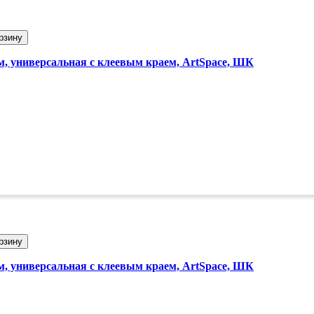
рзину
м, универсальная с клеевым краем, ArtSpace, ШК
рзину
м, универсальная с клеевым краем, ArtSpace, ШК