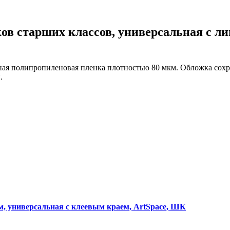
коврами
оты
едений
оры бактерицидные
ов старших классов, универсальная с ли
ки
и кафе
овары»
ная полипропиленовая пленка плотностью 80 мкм. Обложка сохр
.
онетницы
ары для торговли»
лей
ел
уда»
си
дстилки
ары
м, универсальная с клеевым краем, ArtSpace, ШК
ков
е