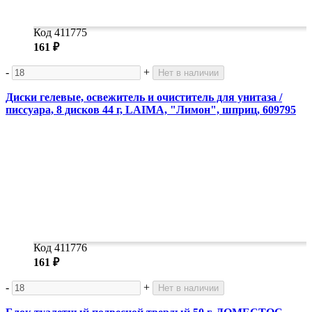
Код 411775
161 ₽
-
+
Нет в наличии
Диски гелевые, освежитель и очиститель для унитаза /
писсуара, 8 дисков 44 г, LAIMA, "Лимон", шприц, 609795
Код 411776
161 ₽
-
+
Нет в наличии