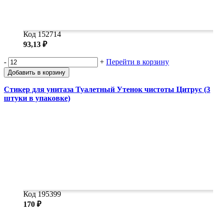
Код 152714
93,13 ₽
-
+
Перейти в корзину
Добавить в корзину
Стикер для унитаза Туалетный Утенок чистоты Цитрус (3
штуки в упаковке)
Код 195399
170 ₽