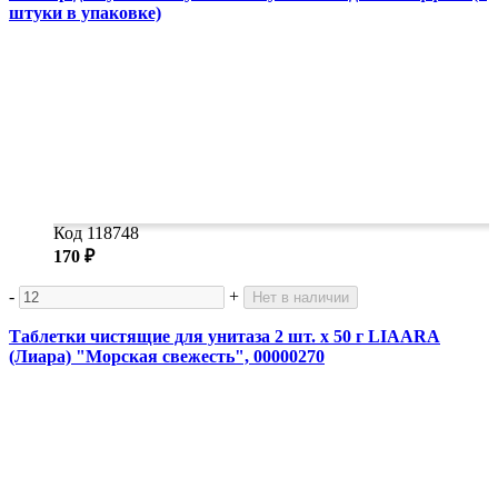
штуки в упаковке)
Код 118748
170 ₽
-
+
Нет в наличии
Таблетки чистящие для унитаза 2 шт. х 50 г LIAARA
(Лиара) "Морская свежесть", 00000270