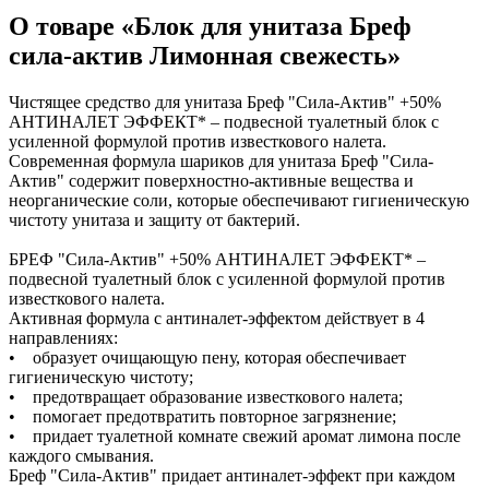
Замки прочие
О товаре «Блок для унитаза Бреф
Ящики для инструментов
Пленки солнцезащитные для окон
сила-актив Лимонная свежесть»
Все товары раздела
«Хозтовары»
Чистящее средство для унитаза Бреф "Сила-Актив" +50%
АНТИНАЛЕТ ЭФФЕКТ* – подвесной туалетный блок с
усиленной формулой против известкового налета.
Современная формула шариков для унитаза Бреф "Сила-
Актив" содержит поверхностно-активные вещества и
неорганические соли, которые обеспечивают гигиеническую
чистоту унитаза и защиту от бактерий.
БРЕФ "Сила-Актив" +50% АНТИНАЛЕТ ЭФФЕКТ* –
подвесной туалетный блок с усиленной формулой против
известкового налета.
Активная формула с антиналет-эффектом действует в 4
направлениях:
• образует очищающую пену, которая обеспечивает
гигиеническую чистоту;
• предотвращает образование известкового налета;
• помогает предотвратить повторное загрязнение;
• придает туалетной комнате свежий аромат лимона после
каждого смывания.
Бреф "Сила-Актив" придает антиналет-эффект при каждом