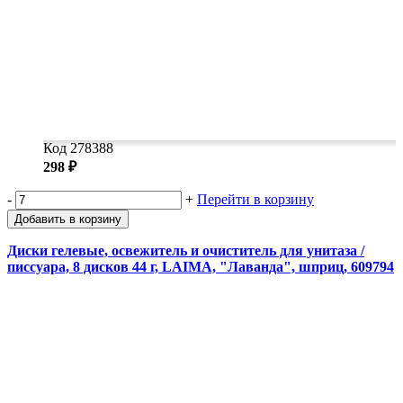
Код 278388
298 ₽
-
+
Перейти в корзину
Добавить в корзину
Диски гелевые, освежитель и очиститель для унитаза /
писсуара, 8 дисков 44 г, LAIMA, "Лаванда", шприц, 609794