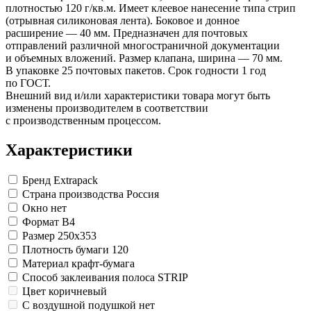
Замки прочие
плотностью 120 г/кв.м. Имеет клеевое нанесение типа стрип
Ящики для инструментов
(отрывная силиконовая лента). Боковое и донное
Пленки солнцезащитные для окон
расширение — 40 мм. Предназначен для почтовых
Все товары раздела
«Хозтовары»
отправлений различной многостраничной документации
и объемных вложений. Размер клапана, ширина — 70 мм.
В упаковке 25 почтовых пакетов. Срок годности 1 год
по ГОСТ.
Внешний вид и/или характеристики товара могут быть
изменены производителем в соответствии
с производственным процессом.
Характеристики
Бренд
Extrapack
Страна производства
Россия
Окно
нет
Формат
B4
Размер
250x353
Плотность бумаги
120
Материал
крафт-бумага
Способ заклеивания
полоса STRIP
Цвет
коричневый
С воздушной подушкой
нет