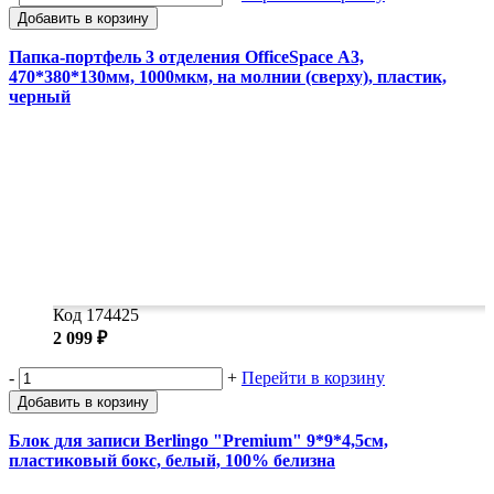
Добавить в корзину
Папка-портфель 3 отделения OfficeSpace А3,
470*380*130мм, 1000мкм, на молнии (сверху), пластик,
черный
Код 174425
2 099 ₽
-
+
Перейти в корзину
Добавить в корзину
Блок для записи Berlingo "Premium" 9*9*4,5см,
пластиковый бокс, белый, 100% белизна