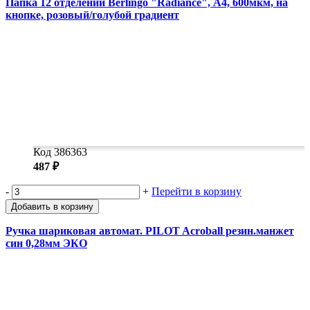
Папка 12 отделений Berlingo "Radiance", А4, 600мкм, на
кнопке, розовый/голубой градиент
Код 386363
487 ₽
-
+
Перейти в корзину
Добавить в корзину
Ручка шариковая автомат. PILOT Acroball резин.манжет
син 0,28мм ЭКО