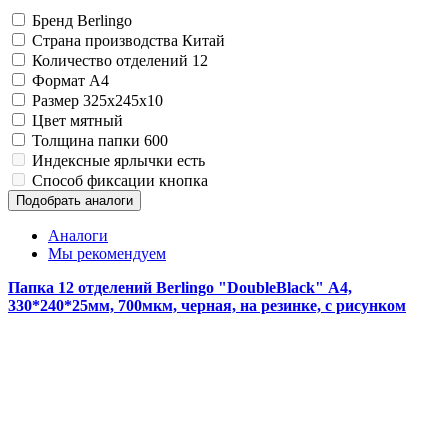
Замки прочие
Бренд
Berlingo
Ящики для инструментов
Страна производства
Китай
Пленки солнцезащитные для окон
Количество отделений
12
Все товары раздела
«Хозтовары»
Формат
A4
Размер
325x245x10
Цвет
мятный
Толщина папки
600
Индексные ярлычки
есть
Способ фиксации
кнопка
Подобрать аналоги
Аналоги
Мы рекомендуем
Папка 12 отделений Berlingo "DoubleBlack" А4,
330*240*25мм, 700мкм, черная, на резинке, c рисунком