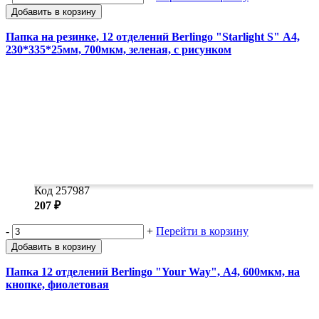
Добавить в корзину
Папка на резинке, 12 отделений Berlingo "Starlight S" А4,
230*335*25мм, 700мкм, зеленая, c рисунком
Код 257987
207 ₽
-
+
Перейти в корзину
Добавить в корзину
Папка 12 отделений Berlingo "Your Way", А4, 600мкм, на
кнопке, фиолетовая