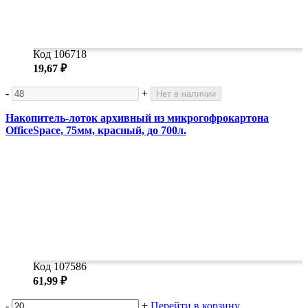
Код 106718
19,67 ₽
-
+
Нет в наличии
Накопитель-лоток архивный из микрогофрокартона
OfficeSpace, 75мм, красный, до 700л.
Код 107586
61,99 ₽
-
+
Перейти в корзину