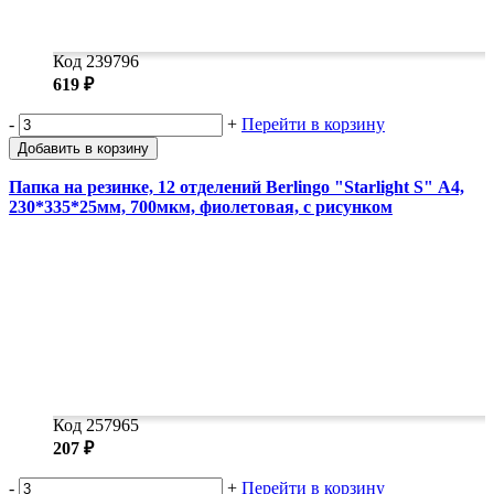
Код 239796
619 ₽
-
+
Перейти в корзину
Добавить в корзину
Папка на резинке, 12 отделений Berlingo "Starlight S" А4,
230*335*25мм, 700мкм, фиолетовая, c рисунком
Код 257965
207 ₽
-
+
Перейти в корзину