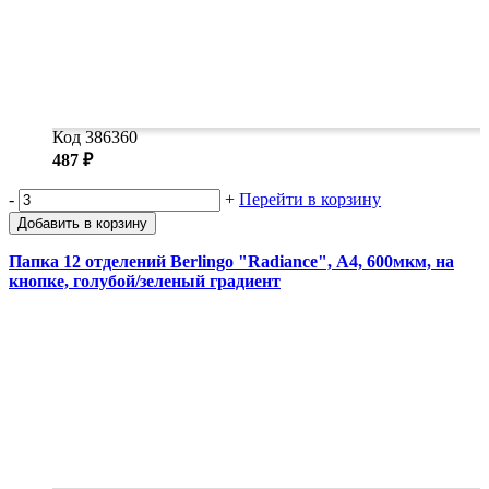
Код 386360
487 ₽
-
+
Перейти в корзину
Добавить в корзину
Папка 12 отделений Berlingo "Radiance", А4, 600мкм, на
кнопке, голубой/зеленый градиент