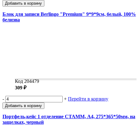
Добавить в корзину
Блок для записи Berlingo "Premium" 9*9*9см, белый, 100%
белизна
Код 204479
309 ₽
-
+
Перейти в корзину
Добавить в корзину
Портфель-кейс 1 отделение СТАММ, А4, 275*365*50мм, на
защелках, черный