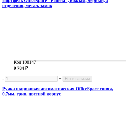
Портфель OfficeSpace "Planeta", кожзам, черный, 3
отделения, метал. замок
Код 108147
9 784 ₽
-
+
Нет в наличии
Ручка шариковая автоматическая OfficeSpace синяя,
0,7мм, грип, цветной корпус