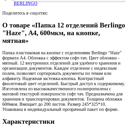
Коврики на стол прочие
живописи
антисептики
Знаки запрещающие
BERLINGO
Все товары раздела
Нити, шпагаты и иглы
Карандаши художественные
Знаки по электробезопасности
«Канцтовары»
Кисти художественные
Иглы для прошивки документов
Знаки предписывающие
Поделитесь в соцсетях:
Краски художественные
Нити и ленты
Знаки предупреждающие
Мольберты, холсты, этюдники
Шпагаты и проволока
Знаки эвакуационные
О товаре «Папка 12 отделений Berlingo
Пастель, сангина, уголь, сепия
Станки и иглы для архивного
Знаки пожарной безопасности
"Haze", А4, 600мкм, на кнопке,
Линеры, роллеры, ручки для графики
переплета
Конусы сигнальные
Пакеты упаковочные
Медицинское белье и покрытия
Профессиональные наборы для
мятная»
художников
Пакеты майка
Одноразовые простыни, покрытия и
Картон грунтованный для
Пакеты с замком (Zip-Lock)
подстилки
Папка пластиковая на кнопке с отделениями Berlingo "Haze"
Медицинские товары
художественных работ
Пакеты с петлевой и вырубной ручкой
формата А4. Обложка с эффектом софт-тач. Цвет обложки -
Инструменты и аксессуары для
Пакеты вакуумные
Расходные материалы для мед. техники
мятный. 12 внутренних отделений для удобного хранения и
графики
Пакеты бумажные
Ортопедические товары
организации документов. Каждое отделение с индексным
Материалы для творчества
Пакеты фасовочные
Расходные материалы для
полем, позволяет сортировать документы по темам или
Фольга и бумага для выпечки
Проволока синельная (пушистая)
стерилизации
алфавиту. Надежная застежка-кнопка. Контрастный
Инъекционные средства
Цветная пористая резина и пластик
Рукав для запекания
фиолетовый цвет отделений. Быстрый доступ к содержимому.
Фетр
Фольга пищевая
Салфетки инъекционные
Изготовлена из высококачественного полипропилена с
Все товары раздела
Бумага для выпечки
Иглы и шприцы
«Для учебы и
матовой текстурой поверхности софт тач. Предназначена для
творчества»
Самоклеющиеся крючки и полоски
Изделия для медицинских отходов
хранения и транспортировки документов. Толщина обложки
Самоклеящиеся легкоудаляемые
Мешки для мусора медицинские
600мкм. Вмещает до 200 листов. Размер 245*325*10.
аксессуары
Контейнеры для медицинских отходов
Упакована в индивидуальный прозрачный пакет по форме.
Хозяйственные принадлежности
Все товары раздела
«Медицина, спецодежда
и безопасность»
Мешки для мусора
Ящики, боксы и корзины
Характеристики
универсальные