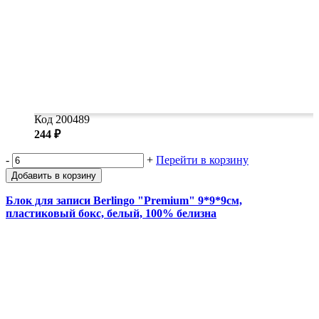
Код 200489
244 ₽
-
+
Перейти в корзину
Добавить в корзину
Блок для записи Berlingo "Premium" 9*9*9см,
пластиковый бокс, белый, 100% белизна