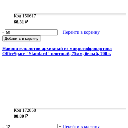
Код 150617
68,31 ₽
-
+
Перейти в корзину
Добавить в корзину
Накопитель-лоток архивный из микрогофрокартона
OfficeSpace "Standard" плотный, 75мм, белый, 700л.
Код 172858
88,80 ₽
-
+
Перейти в корзину