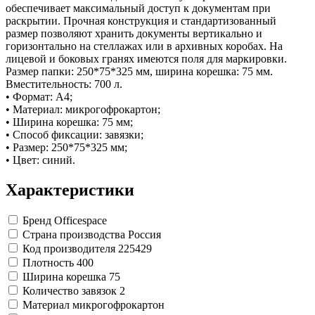
Замки прочие
обеспечивает максимальный доступ к документам при
Ящики для инструментов
раскрытии. Прочная конструкция и стандартизованный
Пленки солнцезащитные для окон
размер позволяют хранить документы вертикально и
Все товары раздела
«Хозтовары»
горизонтально на стеллажах или в архивных коробах. На
лицевой и боковых гранях имеются поля для маркировки.
Размер папки: 250*75*325 мм, ширина корешка: 75 мм.
Вместительность: 700 л.
• Формат: А4;
• Материал: микрогофрокартон;
• Ширина корешка: 75 мм;
• Способ фиксации: завязки;
• Размер: 250*75*325 мм;
• Цвет: синий.
Характеристики
Бренд
Officespace
Страна производства
Россия
Код производителя
225429
Плотность
400
Ширина корешка
75
Количество завязок
2
Материал
микрогофрокартон