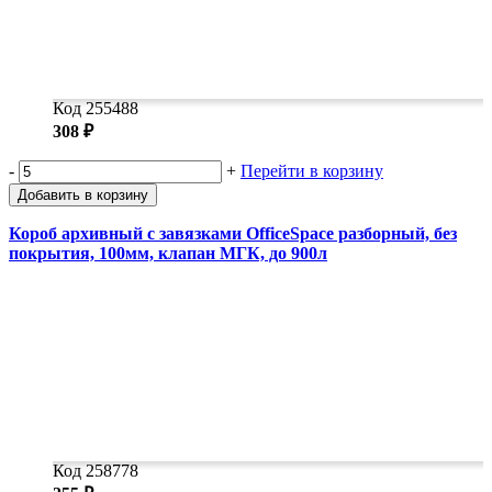
Код 255488
308 ₽
-
+
Перейти в корзину
Добавить в корзину
Короб архивный с завязками OfficeSpace разборный, без
покрытия, 100мм, клапан МГК, до 900л
Код 258778