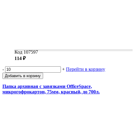
Код 107597
114 ₽
-
+
Перейти в корзину
Добавить в корзину
Папка архивная с завязками OfficeSpace,
микрогофрокартон, 75мм, красный, до 700л.