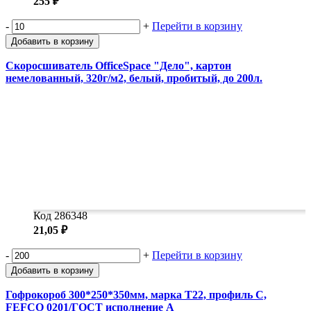
255 ₽
-
+
Перейти в корзину
Добавить в корзину
Скоросшиватель OfficeSpace "Дело", картон
немелованный, 320г/м2, белый, пробитый, до 200л.
Код 286348
21,05 ₽
-
+
Перейти в корзину
Добавить в корзину
Гофрокороб 300*250*350мм, марка Т22, профиль С,
FEFCO 0201/ГОСТ исполнение А