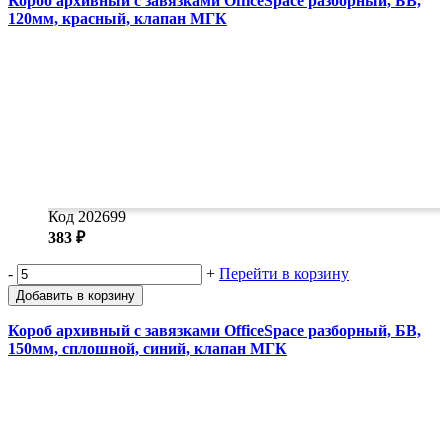
Короб архивный с завязками OfficeSpace разборный, БВ,
120мм, красный, клапан МГК
Код 202699
383 ₽
-
+
Перейти в корзину
Добавить в корзину
Короб архивный с завязками OfficeSpace разборный, БВ,
150мм, сплошной, синий, клапан МГК