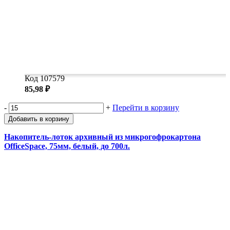
Код 107579
85,98 ₽
-
+
Перейти в корзину
Добавить в корзину
Накопитель-лоток архивный из микрогофрокартона
OfficeSpace, 75мм, белый, до 700л.