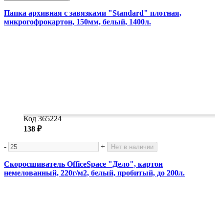
Папка архивная с завязками "Standard" плотная,
микрогофрокартон, 150мм, белый, 1400л.
Код 365224
138 ₽
-
+
Нет в наличии
Скоросшиватель OfficeSpace "Дело", картон
немелованный, 220г/м2, белый, пробитый, до 200л.