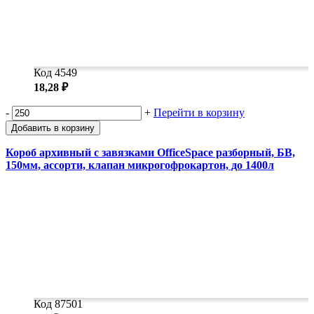
Код 4549
18,28 ₽
-
+
Перейти в корзину
Добавить в корзину
Короб архивный с завязками OfficeSpace разборный, БВ,
150мм, ассорти, клапан микрогофрокартон, до 1400л
Код 87501