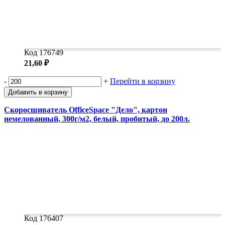
Код 176749
21,60 ₽
-
+
Перейти в корзину
Добавить в корзину
Скоросшиватель OfficeSpace "Дело", картон
немелованный, 300г/м2, белый, пробитый, до 200л.
Код 176407