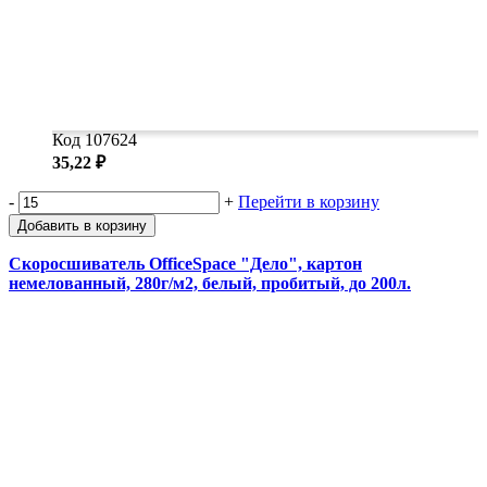
Код 107624
35,22 ₽
-
+
Перейти в корзину
Добавить в корзину
Скоросшиватель OfficeSpace "Дело", картон
немелованный, 280г/м2, белый, пробитый, до 200л.