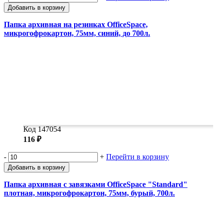
Добавить в корзину
Папка архивная на резинках OfficeSpace,
микрогофрокартон, 75мм, синий, до 700л.
Код 147054
116 ₽
-
+
Перейти в корзину
Добавить в корзину
Папка архивная с завязками OfficeSpace "Standard"
плотная, микрогофрокартон, 75мм, бурый, 700л.