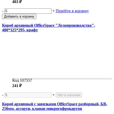
403 ₽
-
+
Перейти в корзину
Добавить в корзину
Короб архивный OfficeSpace "Делопроизводство",
480*325*295, крафт
Код 107557
241 ₽
-
+
Нет в наличии
Короб архивный с завязками OfficeSpace разборный, БВ,
250мм, ассорти, клапан микрогофрокартон