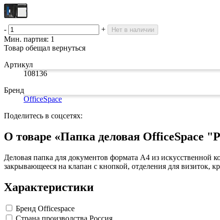
Изделия для медицинских отходов
Инструменты и аксессуары для графики
Замки прочие
Материалы для творчества
Ящики для инструментов
Мешки для мусора медицинские
Проволока синельная (пушистая)
Пленки солнцезащитные для окон
Контейнеры для медицинских отходов
-
+
Все товары раздела
Все товары раздела
Цветная пористая резина и пластик
«Хозтовары»
«Медицина, спецодежда и
Нет в наличии
Фетр
Мин. партия: 1
Все товары раздела
«Для учебы и творчества»
Товар обещал вернуться
Артикул
108136
Бренд
OfficeSpace
Поделитесь в соцсетях:
О товаре «Папка деловая OfficeSpace "P
Деловая папка для документов формата А4 из искусственной ко
закрывающееся на клапан с кнопкой, отделения для визиток, к
Характеристики
Бренд
Officespace
Страна производства
Россия