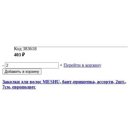
Код 383618
403 ₽
-
+
Перейти в корзину
Добавить в корзину
Заколки для волос MESHU, бант-прищепка, ассорти, 2шт.,
7см, европодвес