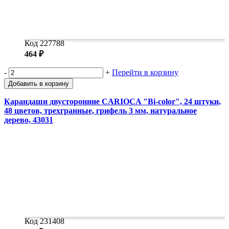
Код 227788
464 ₽
-
+
Перейти в корзину
Добавить в корзину
Карандаши двусторонние CARIOCA "Bi-color", 24 штуки,
48 цветов, трехгранные, грифель 3 мм, натуральное
дерево, 43031
Код 231408