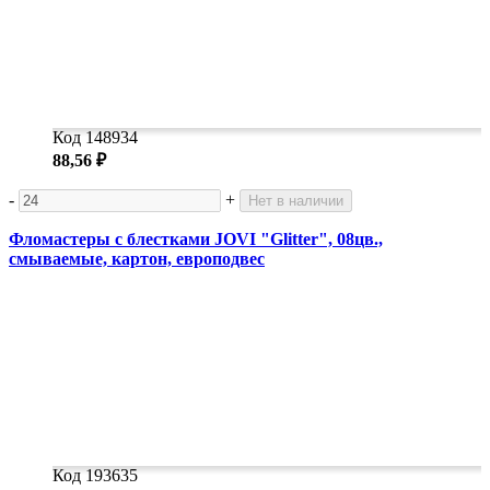
Код 148934
88,56 ₽
-
+
Нет в наличии
Фломастеры с блестками JOVI "Glitter", 08цв.,
смываемые, картон, европодвес
Код 193635