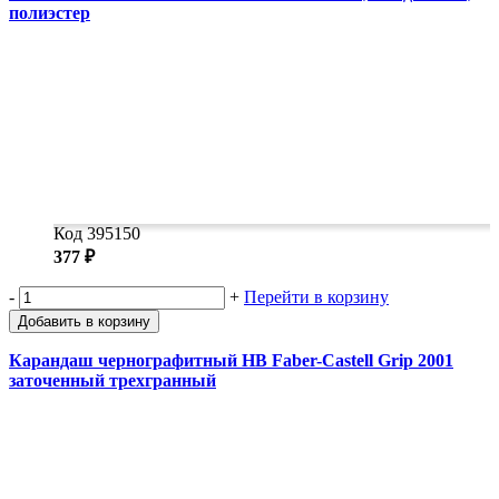
полиэстер
Код 395150
377 ₽
-
+
Перейти в корзину
Добавить в корзину
Карандаш чернографитный HB Faber-Castell Grip 2001
заточенный трехгранный