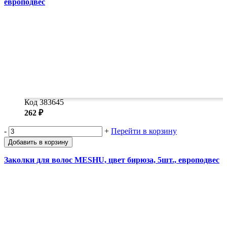
европодвес
Код 383645
262 ₽
-
+
Перейти в корзину
Добавить в корзину
Заколки для волос MESHU, цвет бирюза, 5шт., европодвес