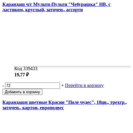
Карандаш ч/г Мульти-Пульти "Чебурашка" HB, с
ластиком, круглый, заточен., ассорти
Код 339433
19,77 ₽
-
+
Перейти в корзину
Добавить в корзину
Карандаши цветные Красин "Поле чудес", 18цв., трехгр.,
заточен., картон, европодвес