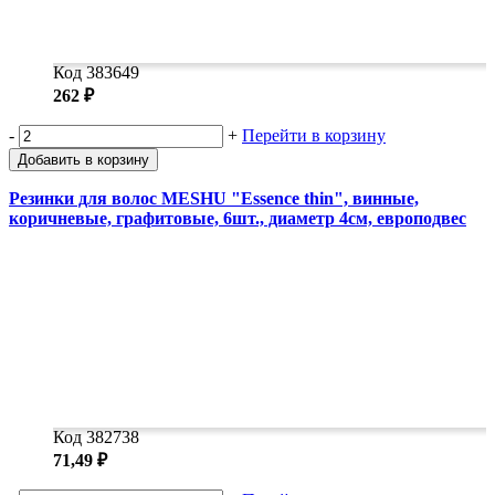
Код 383649
262 ₽
-
+
Перейти в корзину
Добавить в корзину
Резинки для волос MESHU "Essence thin", винные,
коричневые, графитовые, 6шт., диаметр 4см, европодвес
Код 382738
71,49 ₽