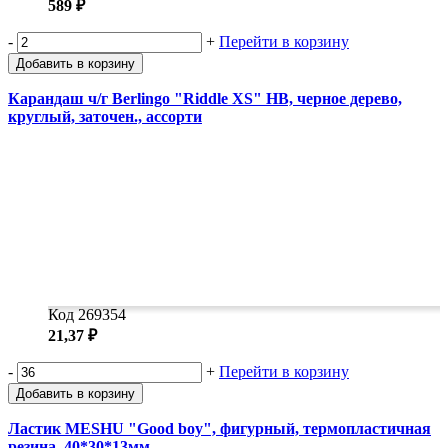
589 ₽
-
+
Перейти в корзину
Добавить в корзину
Карандаш ч/г Berlingo "Riddle XS" HB, черное дерево,
круглый, заточен., ассорти
Код 269354
21,37 ₽
-
+
Перейти в корзину
Добавить в корзину
Ластик MESHU "Good boy", фигурный, термопластичная
резина, 40*30*13мм