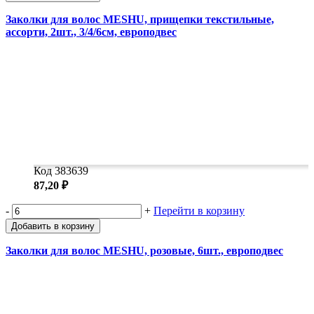
Заколки для волос MESHU, прищепки текстильные,
ассорти, 2шт., 3/4/6см, европодвес
Код 383639
87,20 ₽
-
+
Перейти в корзину
Добавить в корзину
Заколки для волос MESHU, розовые, 6шт., европодвес