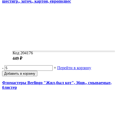
шестигр., заточ., картон, европодвес
Код 204176
449 ₽
-
+
Перейти в корзину
Добавить в корзину
Фломастеры Berlingo "Жил-был кот", 36цв., смываемые,
блистер