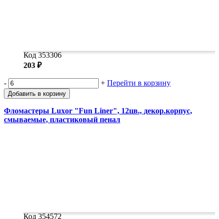
Код 353306
203 ₽
-
+
Перейти в корзину
Добавить в корзину
Фломастеры Luxor "Fun Liner", 12цв., декор.корпус,
смываемые, пластиковый пенал
Код 354572