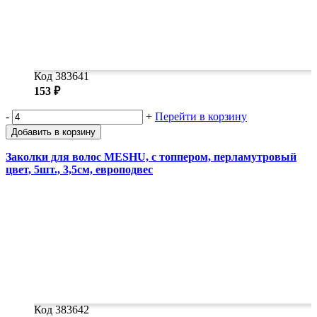
Код 383641
153 ₽
-
+
Перейти в корзину
Добавить в корзину
Заколки для волос MESHU, с топпером, перламутровый
цвет, 5шт., 3,5см, европодвес
Код 383642