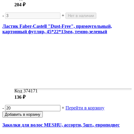
204 ₽
-
+
Нет в наличии
Ластик Faber-Castell "Dust-Free", прямоугольный,
картонный футляр, 45*22*13мм, темно-зеленый
Код 374171
136 ₽
-
+
Перейти в корзину
Добавить в корзину
Заколки для волос MESHU, ассорти, 5шт., европодвес