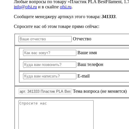
Изделия для медицинских отходов
Картон грунтованный для художественн
Замки прочие
Любые вопросы по товару «Пластик PLA BestFilament, 1.
Инструменты и аксессуары для графики
Ящики для инструментов
Мешки для мусора медицинские
info@ofsi.ru
и в скайпе
ofsi.ru
.
Материалы для творчества
Пленки солнцезащитные для окон
Контейнеры для медицинских отходов
Сообщите менеджеру артикул этого товара:
341333
.
Все товары раздела
Все товары раздела
Проволока синельная (пушистая)
«Хозтовары»
«Медицина, спецодежда и
Цветная пористая резина и пластик
Спросите нас об этом товаре прямо сейчас:
Фетр
Все товары раздела
«Для учебы и творчества»
Отчество
Ваше имя
Ваш телефон
E-mail
Тема вопроса (не меняется)