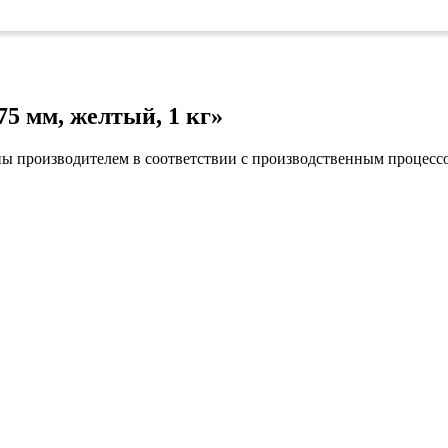
коврами
оты
едений
оры бактерицидные
ки
75 мм, желтый, 1 кг»
и кафе
овары»
ны производителем в соответствии с производственным процесс
онетницы
ары для торговли»
лей
ел
уда»
си
дстилки
ары
ков
е