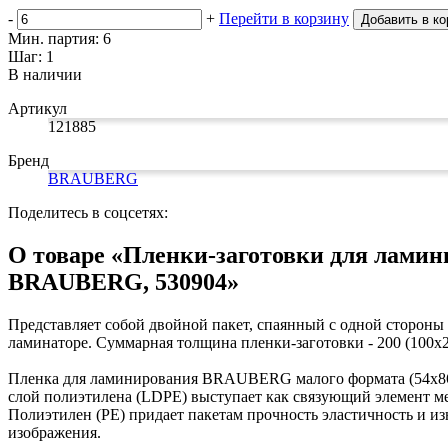
Изделия для медицинских отходов
Картон грунтованный для художественн
Замки прочие
-
+
Перейти в корзину
Добавить в ко
Инструменты и аксессуары для графики
Ящики для инструментов
Мешки для мусора медицинские
Мин. партия: 6
Материалы для творчества
Пленки солнцезащитные для окон
Контейнеры для медицинских отходов
Шаг: 1
Все товары раздела
Все товары раздела
Проволока синельная (пушистая)
«Хозтовары»
«Медицина, спецодежда и
В наличии
Цветная пористая резина и пластик
Фетр
Артикул
Все товары раздела
«Для учебы и творчества»
121885
Бренд
BRAUBERG
Поделитесь в соцсетях:
О товаре «Пленки-заготовки для лам
BRAUBERG, 530904»
Представляет собой двойной пакет, спаянный с одной стороны
ламинаторе. Суммарная толщина пленки-заготовки - 200 (100х2
Пленка для ламинирования BRAUBERG малого формата (54х86 
слой полиэтилена (LDPE) выступает как связующий элемент м
Полиэтилен (PE) придает пакетам прочность эластичность и и
изображения.