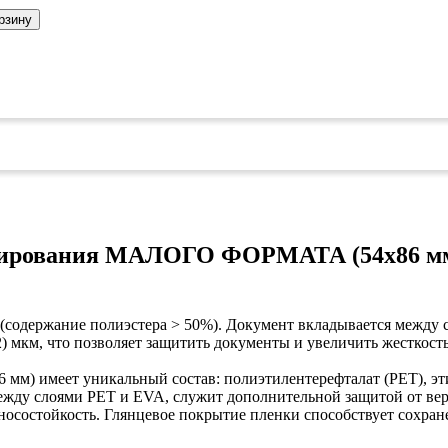
ых работ
рзину
 безопасность»
инирования МАЛОГО ФОРМАТА (54х86 мм
 (содержание полиэстера > 50%). Документ вкладывается между 
) мкм, что позволяет защитить документы и увеличить жесткость
мм) имеет уникальный состав: полиэтилентерефталат (PET), э
ежду слоями PET и EVA, служит дополнительной защитой от вер
зносостойкость. Глянцевое покрытие пленки способствует сохра