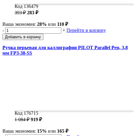
Код 136479
393 ₽
283 ₽
Ваша экономия:
28%
или
110 ₽
-
+
Перейти в корзину
Добавить в корзину
Ручка перьевая для каллиграфии PILOT Parallel Pen, 3,8
мм FP3-38-SS
Код 176715
1 084 ₽
919 ₽
Ваша экономия:
15%
или
165 ₽