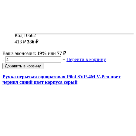
Код 106621
413 ₽
336 ₽
Ваша экономия:
19%
или
77 ₽
-
+
Перейти в корзину
Добавить в корзину
Ручка перьевая одноразовая Pilot SVP-4M V-Pen цвет
чернил синий цвет корпуса серый