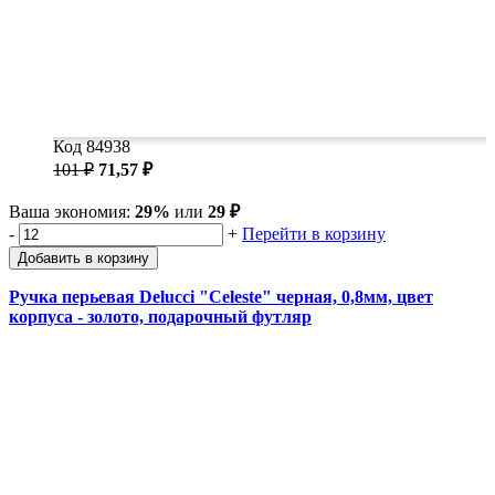
Код 84938
101 ₽
71,57 ₽
Ваша экономия:
29%
или
29 ₽
-
+
Перейти в корзину
Добавить в корзину
Ручка перьевая Delucci "Celeste" черная, 0,8мм, цвет
корпуса - золото, подарочный футляр