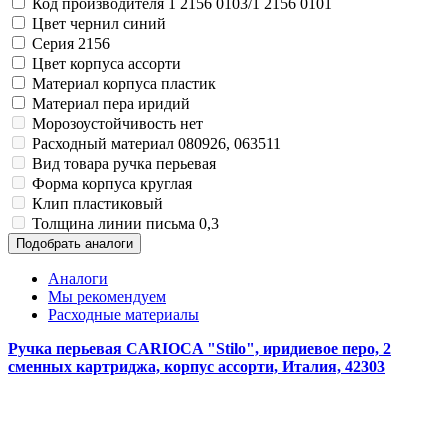
Код производителя
1 2156 0103/1 2156 0101
Замки прочие
Цвет чернил
синий
Ящики для инструментов
Пленки солнцезащитные для окон
Серия
2156
Все товары раздела
«Хозтовары»
Цвет корпуса
ассорти
Материал корпуса
пластик
Материал пера
иридий
Морозоустойчивость
нет
Расходный материал
080926, 063511
Вид товара
ручка перьевая
Форма корпуса
круглая
Клип
пластиковый
Толщина линии письма
0,3
Подобрать аналоги
Аналоги
Мы рекомендуем
Расходные материалы
Ручка перьевая CARIOCA "Stilo", иридиевое перо, 2
сменных картриджа, корпус ассорти, Италия, 42303