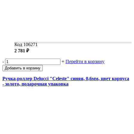
Код 106271
2 781 ₽
-
+
Перейти в корзину
Добавить в корзину
Ручка-роллер Delucci "Celeste" синяя, 0,6мм, цвет корпуса
- золото, подарочная упаковка