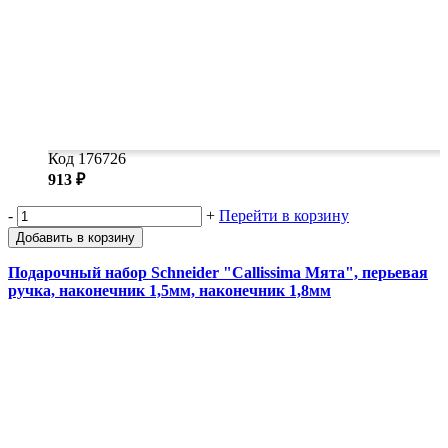
Код 176726
913 ₽
-
+
Перейти в корзину
Добавить в корзину
Подарочный набор Schneider "Callissima Мята", перьевая
ручка, наконечник 1,5мм, наконечник 1,8мм