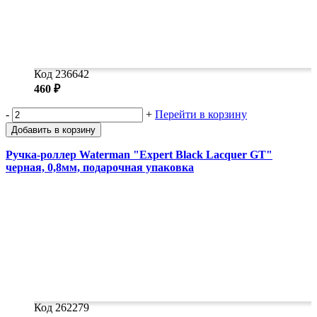
Код 236642
460 ₽
-
+
Перейти в корзину
Добавить в корзину
Ручка-роллер Waterman "Expert Black Lacquer GT"
черная, 0,8мм, подарочная упаковка
Код 262279