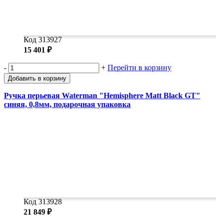
Код 313927
15 401 ₽
-
+
Перейти в корзину
Добавить в корзину
Ручка перьевая Waterman "Hemisphere Matt Black GT"
синяя, 0,8мм, подарочная упаковка
Код 313928
21 849 ₽