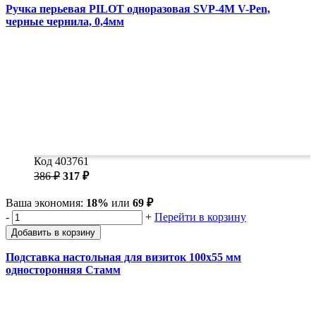
Ручка перьевая PILOT одноразовая SVP-4M V-Pen,
черные чернила, 0,4мм
Код 403761
386 ₽
317 ₽
Ваша экономия:
18%
или
69 ₽
-
+
Перейти в корзину
Добавить в корзину
Подставка настольная для визиток 100x55 мм
односторонняя Стамм