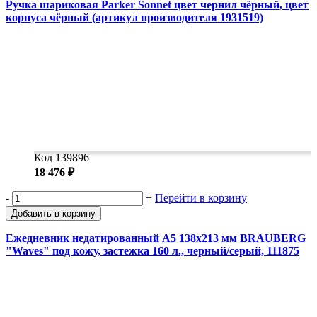
Ручка шариковая Parker Sonnet цвет чернил чёрный, цвет
корпуса чёрный (артикул производителя 1931519)
Код 139896
18 476 ₽
-
+
Перейти в корзину
Добавить в корзину
Ежедневник недатированный А5 138x213 мм BRAUBERG
"Waves" под кожу, застежка 160 л., черный/серый, 111875