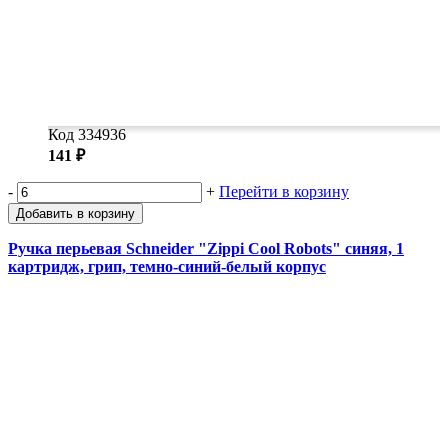
Код 334936
141 ₽
-
+
Перейти в корзину
Добавить в корзину
Ручка перьевая Schneider "Zippi Cool Robots" синяя, 1
картридж, грип, темно-синий-белый корпус