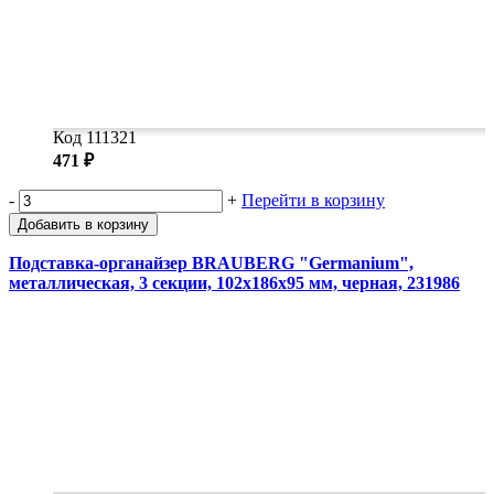
Код 111321
471 ₽
-
+
Перейти в корзину
Добавить в корзину
Подставка-органайзер BRAUBERG "Germanium",
металлическая, 3 секции, 102х186х95 мм, черная, 231986