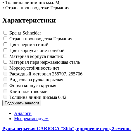
Изделия для медицинских отходов
Картон грунтованный для художественн
Замки прочие
• Толщина линии письма: М;
Инструменты и аксессуары для графики
Ящики для инструментов
Мешки для мусора медицинские
• Страна производства: Германия.
Материалы для творчества
Пленки солнцезащитные для окон
Контейнеры для медицинских отходов
Все товары раздела
Все товары раздела
Проволока синельная (пушистая)
«Хозтовары»
«Медицина, спецодежда и
Характеристики
Цветная пористая резина и пластик
Фетр
Бренд
Schneider
Все товары раздела
«Для учебы и творчества»
Страна производства
Германия
Цвет чернил
синий
Цвет корпуса
сине-голубой
Материал корпуса
пластик
Материал пера
нержавеющая сталь
Морозоустойчивость
нет
Расходный материал
255707, 255706
Вид товара
ручка перьевая
Форма корпуса
круглая
Клип
пластиковый
Толщина линии письма
0,42
Подобрать аналоги
Аналоги
Мы рекомендуем
Ручка перьевая CARIOCA "Stilo", иридиевое перо, 2 сменны