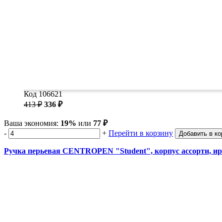
Код 106621
413 ₽
336 ₽
Ваша экономия:
19%
или
77 ₽
-
+
Перейти в корзину
Добавить в ко
Ручка перьевая CENTROPEN "Student", корпус ассорти, ирид