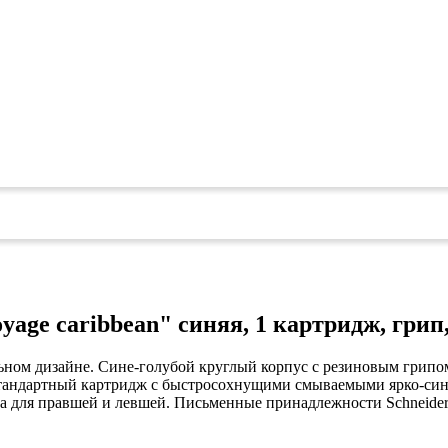
коврами
оты
едений
оры бактерицидные
ки
и кафе
овары»
онетницы
ары для торговли»
лей
ел
уда»
си
дстилки
yage caribbean" синяя, 1 картридж, грип
ильном дизайне. Сине-голубой круглый корпус с резиновым грип
ары
 стандартный картридж с быстросохнущими смываемыми ярко-син
а для правшей и левшей. Письменные принадлежности Schneider 
ков
е