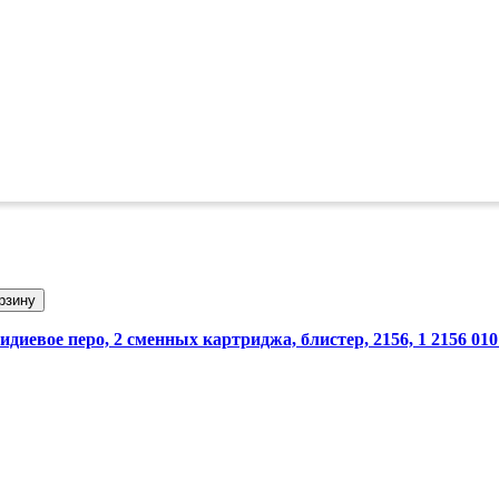
рзину
иевое перо, 2 сменных картриджа, блистер, 2156, 1 2156 010