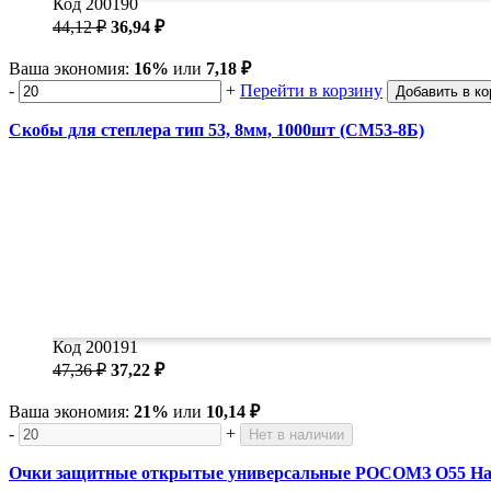
Код 200190
44,12 ₽
36,94 ₽
Ваша экономия:
16%
или
7,18 ₽
-
+
Перейти в корзину
Добавить в ко
Скобы для степлера тип 53, 8мм, 1000шт (СМ53-8Б)
Код 200191
47,36 ₽
37,22 ₽
Ваша экономия:
21%
или
10,14 ₽
-
+
Нет в наличии
Очки защитные открытые универсальные РОСОМЗ О55 Hamm