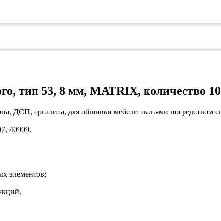
коврами
оты
едений
оры бактерицидные
ки
и кафе
овары»
о, тип 53, 8 мм, MATRIX, количество 100
онетницы
ары для торговли»
лей
она, ДСП, оргалита, для обшивки мебели тканями посредством с
ел
7, 40909.
уда»
си
дстилки
ых элементов;
ары
укций.
ков
е