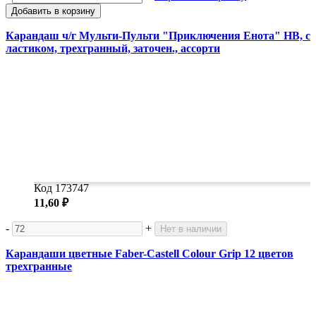
Добавить в корзину
Карандаш ч/г Мульти-Пульти "Приключения Енота" HB, с
ластиком, трехгранный, заточен., ассорти
Код 173747
11,60 ₽
-
+
Нет в наличии
Карандаши цветные Faber-Castell Colour Grip 12 цветов
трехгранные