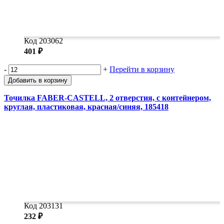
Код 203062
401 ₽
-
+
Перейти в корзину
Добавить в корзину
Точилка FABER-CASTELL, 2 отверстия, с контейнером,
круглая, пластиковая, красная/синяя, 185418
Код 203131
232 ₽