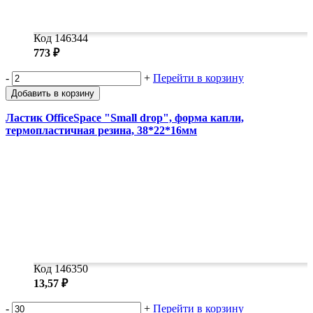
Код 146344
773 ₽
-
+
Перейти в корзину
Добавить в корзину
Ластик OfficeSpace "Small drop", форма капли,
термопластичная резина, 38*22*16мм
Код 146350
13,57 ₽
-
+
Перейти в корзину