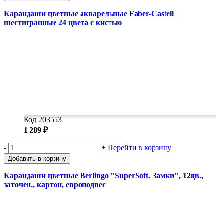
Карандаши цветные акварельные Faber-Castell
шестигранные 24 цвета с кистью
Код 203553
1 289 ₽
-
+
Перейти в корзину
Добавить в корзину
Карандаши цветные Berlingo "SuperSoft. Замки", 12цв.,
заточен., картон, европодвес