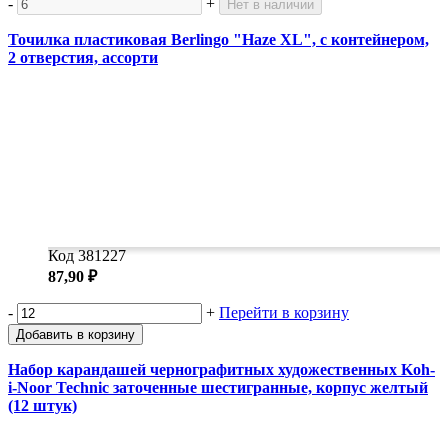
-
+
Нет в наличии
Точилка пластиковая Berlingo "Haze XL", с контейнером,
2 отверстия, ассорти
Код 381227
87,90 ₽
-
+
Перейти в корзину
Добавить в корзину
Набор карандашей чернографитных художественных Koh-
i-Noor Technic заточенные шестигранные, корпус желтый
(12 штук)