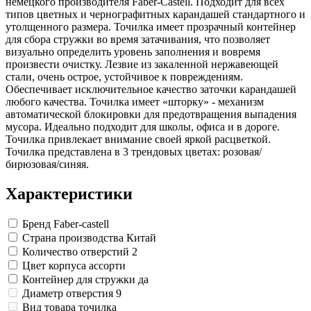
немецкого производителя Faber-Castell. Подходит для всех
Замки прочие
типов цветных и чернографитных карандашей стандартного и
Ящики для инструментов
утолщенного размера. Точилка имеет прозрачный контейнер
Пленки солнцезащитные для окон
для сбора стружки во время затачивания, что позволяет
Все товары раздела
«Хозтовары»
визуально определить уровень заполнения и вовремя
произвести очистку. Лезвие из закаленной нержавеющей
стали, очень острое, устойчивое к повреждениям.
Обеспечивает исключительное качество заточки карандашей
любого качества. Точилка имеет «шторку» - механизм
автоматической блокировки для предотвращения выпадения
мусора. Идеально подходит для школы, офиса и в дороге.
Точилка привлекает внимание своей яркой расцветкой.
Точилка представлена в 3 трендовых цветах: розовая/
бирюзовая/синяя.
Характеристики
Бренд
Faber-castell
Страна производства
Китай
Количество отверстий
2
Цвет корпуса
ассорти
Контейнер для стружки
да
Диаметр отверстия
9
Вид товара
точилка