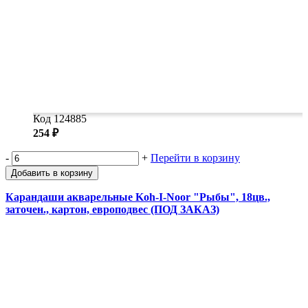
Код 124885
254 ₽
-
+
Перейти в корзину
Добавить в корзину
Карандаши акварельные Koh-I-Noor "Рыбы", 18цв.,
заточен., картон, европодвес (ПОД ЗАКАЗ)