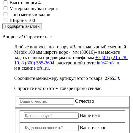
Замки прочие
Высота ворса
4
Ящики для инструментов
Материал шубки
шерсть
Пленки солнцезащитные для окон
Тип
сменный валик
Все товары раздела
«Хозтовары»
Ширина
100
Подобрать аналоги
Вопросы? Спросите нас
Любые вопросы по товару «Валик малярный сменный
Matrix 100 мм шерсть ворс 4 мм (80616)» вы можете
задать нашим продавцам по телефонам
+7 (495) 215-28-
10
,
8 (800) 555-3604
, электронной почте
info@ofsi.ru
и в скайпе
ofsi.ru
.
Сообщите менеджеру артикул этого товара:
276554
.
Спросите нас об этом товаре прямо сейчас:
Отчество
Ваше имя
Ваш телефон