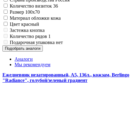
Замки прочие
Количество визиток
36
Ящики для инструментов
Размер
100x70
Пленки солнцезащитные для окон
Материал обложки
кожа
Все товары раздела
«Хозтовары»
Цвет
красный
Застежка
кнопка
Количество рядов
1
Подарочная упаковка
нет
Подобрать аналоги
Аналоги
Мы рекомендуем
Ежедневник недатированный, А5, 136л., кожзам, Berlingo
"Radiance", голубой/зеленый градиент