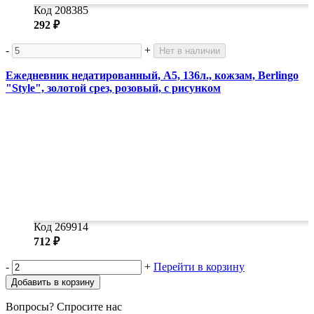
Код 208385
292 ₽
-
+
Нет в наличии
Ежедневник недатированный, А5, 136л., кожзам, Berlingo
"Style", золотой срез, розовый, с рисунком
Код 269914
712 ₽
-
+
Перейти в корзину
Добавить в корзину
Вопросы? Спросите нас