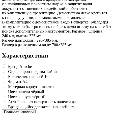
Замки прочие
с антибликовым покрытием надёжно защитит ваши
Ящики для инструментов
документы от внешних воздействий и обеспечит
Пленки солнцезащитные для окон
их качественную презентацию. Демосистема легко крепится
Все товары раздела
«Хозтовары»
к стене шурупами, поставляемыми в комплекте.
В комплектацию с демосистемой входит отвёртка. Благодаря
этому можно быстро и легко собрать демосистему на месте без
поиска дополнительных инструментов. Размеры: ширина
240 мм, высота 325 мм.
Размер платформы: 295×385 мм.
Размер в разложенном виде: 700×385 мм.
Характеристики
Бренд
Attache
Страна производства
Тайвань
Количество панелей
10
Формат
A4
Материал корпуса
пластик
Цвет панели
чёрный
Цвет корпуса
чёрный
Антибликовая поверхность панелей
да
Вращающийся держатель панелей
нет
Подобрать аналоги