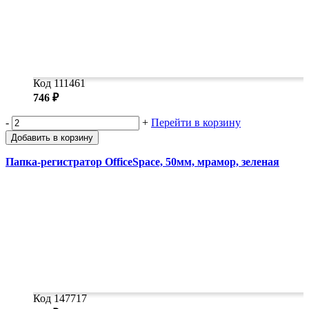
Код 111461
746 ₽
-
+
Перейти в корзину
Добавить в корзину
Папка-регистратор OfficeSpace, 50мм, мрамор, зеленая
Код 147717