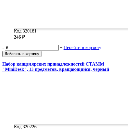
Код 320181
246 ₽
-
+
Перейти в корзину
Добавить в корзину
Набор канцелярских принадлежностей СТАММ
"MiniDesk", 13 предметов, вращающийся, черный
Код 320226