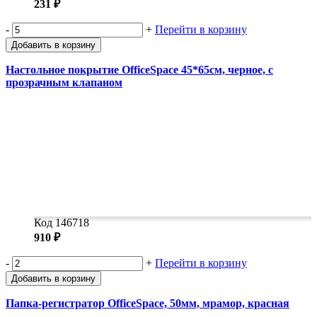
231 ₽
-
+
Перейти в корзину
Добавить в корзину
Настольное покрытие OfficeSpace 45*65см, черное, с
прозрачным клапаном
Код 146718
910 ₽
-
+
Перейти в корзину
Добавить в корзину
Папка-регистратор OfficeSpace, 50мм, мрамор, красная