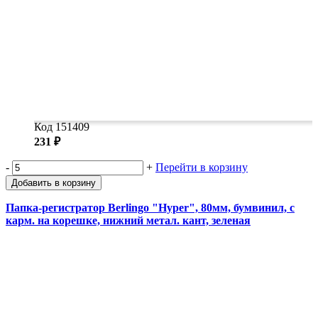
Код 151409
231 ₽
-
+
Перейти в корзину
Добавить в корзину
Папка-регистратор Berlingo "Hyper", 80мм, бумвинил, с
карм. на корешке, нижний метал. кант, зеленая