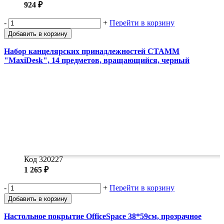
924 ₽
-
+
Перейти в корзину
Добавить в корзину
Набор канцелярских принадлежностей СТАММ
"MaxiDesk", 14 предметов, вращающийся, черный
Код 320227
1 265 ₽
-
+
Перейти в корзину
Добавить в корзину
Настольное покрытие OfficeSpace 38*59см, прозрачное