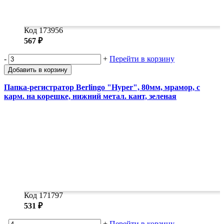
Код 173956
567 ₽
-
+
Перейти в корзину
Добавить в корзину
Папка-регистратор Berlingo "Hyper", 80мм, мрамор, с
карм. на корешке, нижний метал. кант, зеленая
Код 171797
531 ₽
-
+
Перейти в корзину