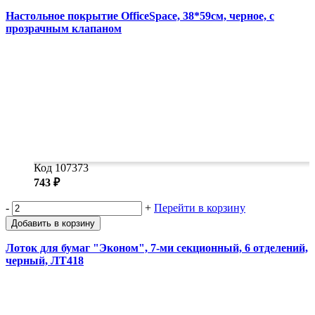
Настольное покрытие OfficeSpace, 38*59см, черное, с
прозрачным клапаном
Код 107373
743 ₽
-
+
Перейти в корзину
Добавить в корзину
Лоток для бумаг "Эконом", 7-ми секционный, 6 отделений,
черный, ЛТ418