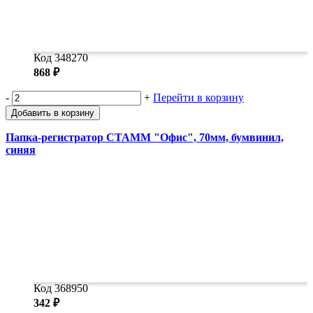
Код 348270
868 ₽
-
+
Перейти в корзину
Добавить в корзину
Папка-регистратор СТАММ "Офис", 70мм, бумвинил,
синяя
Код 368950
342 ₽