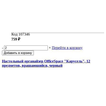
Код 107346
759 ₽
-
+
Перейти в корзину
Добавить в корзину
Настольный органайзер OfficeSpace "Карусель", 12
предметов, вращающийся, черный