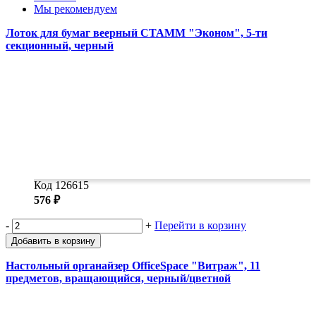
Замки прочие
Мы рекомендуем
Ящики для инструментов
Пленки солнцезащитные для окон
Лоток для бумаг веерный СТАММ "Эконом", 5-ти
Все товары раздела
«Хозтовары»
секционный, черный
Код 126615
576 ₽
-
+
Перейти в корзину
Добавить в корзину
Настольный органайзер OfficeSpace "Витраж", 11
предметов, вращающийся, черный/цветной