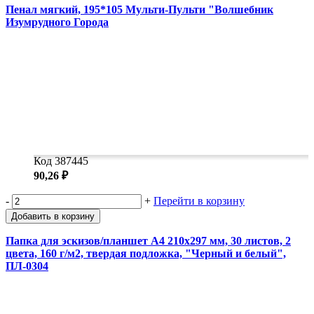
Пенал мягкий, 195*105 Мульти-Пульти "Волшебник
Изумрудного Города
Код 387445
90,26 ₽
-
+
Перейти в корзину
Добавить в корзину
Папка для эскизов/планшет А4 210х297 мм, 30 листов, 2
цвета, 160 г/м2, твердая подложка, "Черный и белый",
ПЛ-0304