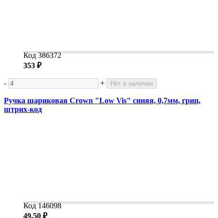
Код 386372
353 ₽
-
+
Нет в наличии
Ручка шариковая Crown "Low Vis" синяя, 0,7мм, грип,
штрих-код
Код 146098
49,50 ₽