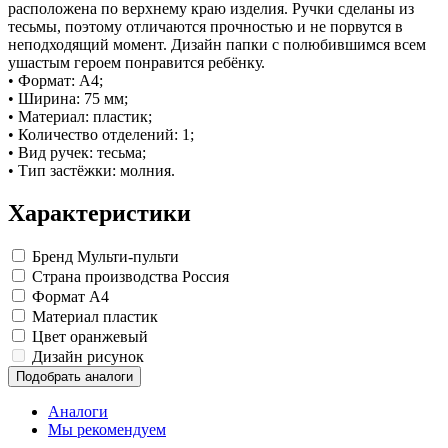
Замки прочие
расположена по верхнему краю изделия. Ручки сделаны из
Ящики для инструментов
тесьмы, поэтому отличаются прочностью и не порвутся в
Пленки солнцезащитные для окон
неподходящий момент. Дизайн папки с полюбившимся всем
Все товары раздела
«Хозтовары»
ушастым героем понравится ребёнку.
• Формат: А4;
• Ширина: 75 мм;
• Материал: пластик;
• Количество отделений: 1;
• Вид ручек: тесьма;
• Тип застёжки: молния.
Характеристики
Бренд
Мульти-пульти
Страна производства
Россия
Формат
A4
Материал
пластик
Цвет
оранжевый
Дизайн
рисунок
Подобрать аналоги
Аналоги
Мы рекомендуем