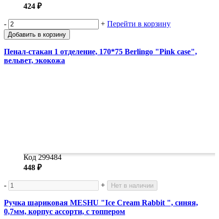
424 ₽
-
+
Перейти в корзину
Добавить в корзину
Пенал-стакан 1 отделение, 170*75 Berlingo "Pink case",
вельвет, экокожа
Код 299484
448 ₽
-
+
Нет в наличии
Ручка шариковая MESHU "Ice Cream Rabbit ", синяя,
0,7мм, корпус ассорти, с топпером