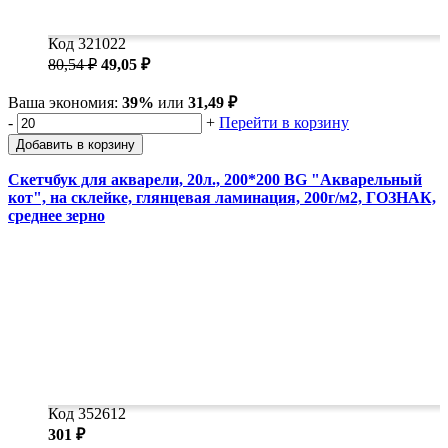
Код 321022
80,54 ₽
49,05 ₽
Ваша экономия:
39%
или
31,49 ₽
-
+
Перейти в корзину
Добавить в корзину
Скетчбук для акварели, 20л., 200*200 BG "Акварельный
кот", на склейке, глянцевая ламинация, 200г/м2, ГОЗНАК,
среднее зерно
Код 352612
301 ₽