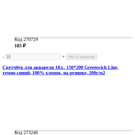
Код 270729
185 ₽
-
+
Нет в наличии
Скетчбук для акварели 18л., 150*200 Greenwich Line,
темно-синий, 100% хлопок, на резинке, 200г/м2
Код 273246