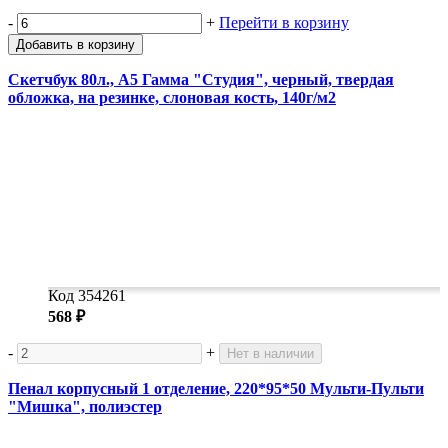
-
+
Перейти в корзину
Добавить в корзину
Скетчбук 80л., А5 Гамма "Студия", черный, твердая
обложка, на резинке, слоновая кость, 140г/м2
Код 354261
568 ₽
-
+
Нет в наличии
Пенал корпусный 1 отделение, 220*95*50 Мульти-Пульти
"Мишка", полиэстер