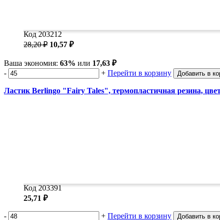
Код 203212
28,20 ₽
10,57 ₽
Ваша экономия:
63%
или
17,63 ₽
-
+
Перейти в корзину
Добавить в ко
Ластик Berlingo "Fairy Tales", термопластичная резина, цве
Код 203391
25,71 ₽
-
+
Перейти в корзину
Добавить в ко