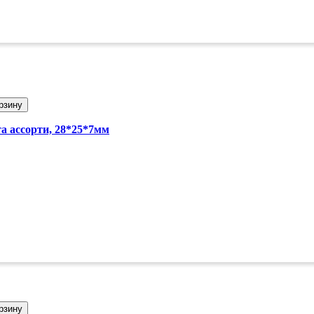
рзину
та ассорти, 28*25*7мм
рзину