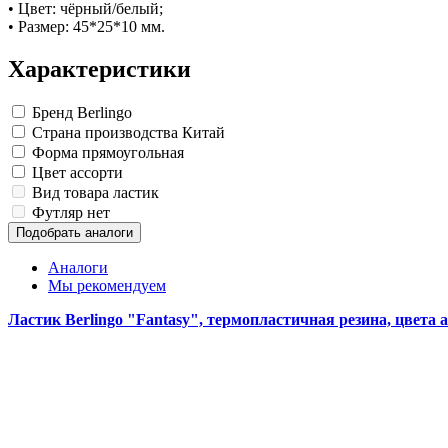
Изделия для медицинских отходов
Картон грунтованный для художественн
Замки прочие
• Цвет: чёрный/белый;
Инструменты и аксессуары для графики
Ящики для инструментов
Мешки для мусора медицинские
• Размер: 45*25*10 мм.
Материалы для творчества
Пленки солнцезащитные для окон
Контейнеры для медицинских отходов
Все товары раздела
Все товары раздела
Проволока синельная (пушистая)
«Хозтовары»
«Медицина, спецодежда и
Характеристики
Цветная пористая резина и пластик
Фетр
Бренд
Berlingo
Все товары раздела
«Для учебы и творчества»
Страна производства
Китай
Форма
прямоугольная
Цвет
ассорти
Вид товара
ластик
Футляр
нет
Подобрать аналоги
Аналоги
Мы рекомендуем
Ластик Berlingo "Fantasy", термопластичная резина, цвета 