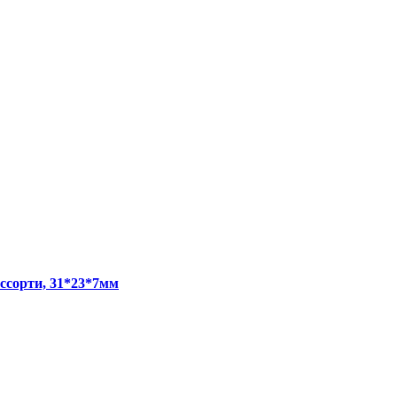
ых работ
 безопасность»
ассорти, 31*23*7мм