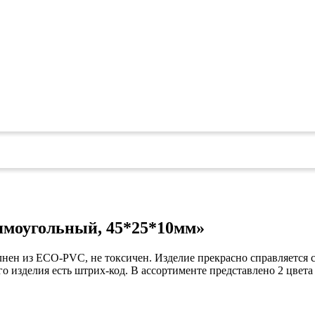
коврами
оты
едений
оры бактерицидные
ки
и кафе
овары»
онетницы
ары для торговли»
лей
ел
уда»
си
дстилки
прямоугольный, 45*25*10мм»
олнен из ECO-PVC, не токсичен. Изделие прекрасно справляется 
ары
го изделия есть штрих-код. В ассортименте представлено 2 цвета
ков
е