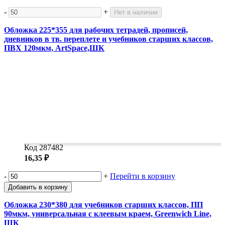
-
+
Нет в наличии
Обложка 225*355 для рабочих тетрадей, прописей,
дневников в тв. переплете и учебников старших классов,
ПВХ 120мкм, ArtSpace,ШК
Код 287482
16,35 ₽
-
+
Перейти в корзину
Добавить в корзину
Обложка 230*380 для учебников старших классов, ПП
90мкм, универсальная с клеевым краем, Greenwich Line,
ШК