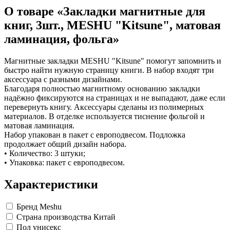
Коврики на стол прочие
живописи
антисептики
Знаки запрещающие
О товаре «Закладки магнитные для
Все товары раздела
Нити, шпагаты и иглы
Карандаши художественные
Знаки по электробезопасности
«Канцтовары»
Кисти художественные
Иглы для прошивки документов
Знаки предписывающие
книг, 3шт., MESHU "Kitsune", матовая
Краски художественные
Нити и ленты
Знаки предупреждающие
ламинация, фольга»
Мольберты, холсты, этюдники
Шпагаты и проволока
Знаки эвакуационные
Пастель, сангина, уголь, сепия
Станки и иглы для архивного
Знаки пожарной безопасности
Линеры, роллеры, ручки для графики
переплета
Конусы сигнальные
Магнитные закладки MESHU "Kitsune" помогут запомнить и
Пакеты упаковочные
Медицинское белье и покрытия
Профессиональные наборы для
быстро найти нужную страницу книги. В набор входят три
художников
Пакеты майка
Одноразовые простыни, покрытия и
аксессуара с разными дизайнами.
Картон грунтованный для
Пакеты с замком (Zip-Lock)
подстилки
Благодаря полностью магнитному основанию закладки
Медицинские товары
художественных работ
Пакеты с петлевой и вырубной ручкой
надёжно фиксируются на страницах и не выпадают, даже если
Инструменты и аксессуары для
Пакеты вакуумные
Расходные материалы для мед. техники
перевернуть книгу. Аксессуары сделаны из полимерных
графики
Пакеты бумажные
Ортопедические товары
материалов. В отделке используется тиснение фольгой и
Материалы для творчества
Пакеты фасовочные
Расходные материалы для
матовая ламинация.
Фольга и бумага для выпечки
Проволока синельная (пушистая)
стерилизации
Набор упакован в пакет с европодвесом. Подложка
Инъекционные средства
Цветная пористая резина и пластик
Рукав для запекания
продолжает общий дизайн набора.
Фетр
Фольга пищевая
Салфетки инъекционные
• Количество: 3 штуки;
Все товары раздела
Бумага для выпечки
Иглы и шприцы
«Для учебы и
• Упаковка: пакет с европодвесом.
творчества»
Самоклеющиеся крючки и полоски
Изделия для медицинских отходов
Самоклеящиеся легкоудаляемые
Мешки для мусора медицинские
Характеристики
аксессуары
Контейнеры для медицинских отходов
Хозяйственные принадлежности
Все товары раздела
«Медицина, спецодежда
и безопасность»
Мешки для мусора
Бренд
Meshu
Ящики, боксы и корзины
Страна производства
Китай
универсальные
Пол
унисекс