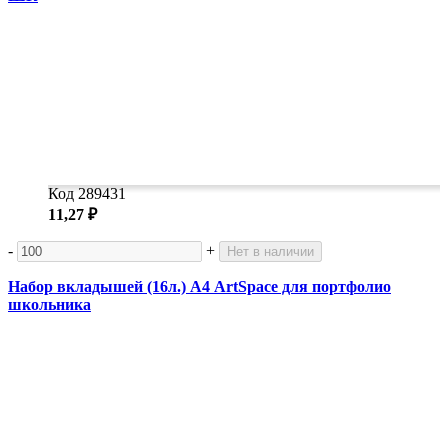
Код 289431
11,27 ₽
-
+
Нет в наличии
Набор вкладышей (16л.) А4 ArtSpace для портфолио
школьника