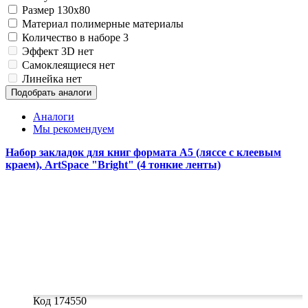
Замки прочие
Размер
130x80
Ящики для инструментов
Материал
полимерные материалы
Пленки солнцезащитные для окон
Количество в наборе
3
Все товары раздела
«Хозтовары»
Эффект 3D
нет
Самоклеящиеся
нет
Линейка
нет
Подобрать аналоги
Аналоги
Мы рекомендуем
Набор закладок для книг формата А5 (ляссе с клеевым
краем), ArtSpace "Bright" (4 тонкие ленты)
Код 174550