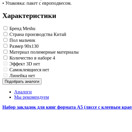
Изделия для медицинских отходов
Инструменты и аксессуары для графики
Замки прочие
• Упаковка: пакет с европодвесом.
Материалы для творчества
Ящики для инструментов
Мешки для мусора медицинские
Проволока синельная (пушистая)
Пленки солнцезащитные для окон
Контейнеры для медицинских отходов
Характеристики
Все товары раздела
Все товары раздела
Цветная пористая резина и пластик
«Хозтовары»
«Медицина, спецодежда и
Фетр
Все товары раздела
«Для учебы и творчества»
Бренд
Meshu
Страна производства
Китай
Пол
мальчик
Размер
90x130
Материал
полимерные материалы
Количество в наборе
4
Эффект 3D
нет
Самоклеящиеся
нет
Линейка
нет
Подобрать аналоги
Аналоги
Мы рекомендуем
Набор закладок для книг формата А5 (ляссе с клеевым краем