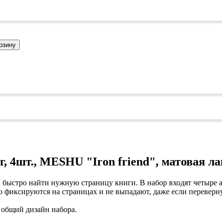
коврами
оты
едений
оры бактерицидные
ки
рзину
и кафе
овары»
онетницы
ары для торговли»
лей
ел
си
уда»
дстилки
, 4шт., MESHU "Iron friend", матовая л
 быстро найти нужную страницу книги. В набор входят четыре а
ары
фиксируются на страницах и не выпадают, даже если переверну
ков
 общий дизайн набора.
ых работ
е